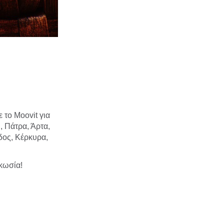
 το Moovit για
, Πάτρα, Άρτα,
δος, Κέρκυρα,
υκωσία!