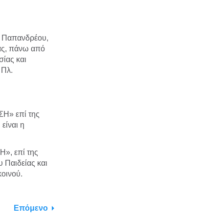
. Παπανδρέου,
ίας, πάνω από
ίας και
 Πλ.
Η» επί της
είναι η
», επί της
 Παιδείας και
κοινού.
Επόμενο