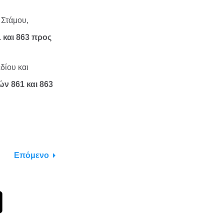
 Στάμου,
 και 863 προς
δίου και
ν 861 και 863
Επόμενο