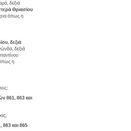
αρά,
δεξιά
στερά Θριασίου
χεια όπως η
ίου, δεξιά
νώνδα, δεξιά
σταντίνου
 όπως η
εις:
ν 861, 863 και
ρας,
 863 και 865