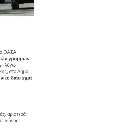
, ο ΟΑΣΑ
ακών γραμμών
 ,
λόγω
κης, στο Δήμο
ονικό διάστημα
άς, αριστερά
σειδώνος,