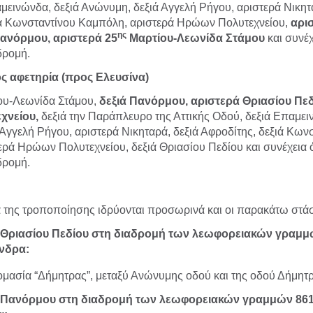
μεινώνδα, δεξιά Ανώνυμη, δεξιά Αγγελή Ρήγου, αριστερά Νικητ
ιά Κωνσταντίνου Καμπόλη, αριστερά Ηρώων Πολυτεχνείου,
αρι
ης
Πανόρμου, αριστερά 25
Μαρτίου-Λεωνίδα Στάμου
και συνέ
δρομή.
ς αφετηρία (προς Ελευσίνα)
ου-Λεωνίδα Στάμου,
δεξιά Πανόρμου, αριστερά Θριασίου Πεδ
χνείου,
δεξιά την Παράπλευρο της Αττικής Οδού, δεξιά Επαμει
Αγγελή Ρήγου, αριστερά Νικηταρά,
δεξιά Αφροδίτης, δεξιά Κων
ερά Ηρώων Πολυτεχνείου, δεξιά Θριασίου Πεδίου και συνέχεια
δρομή.
α της τροποποίησης ιδρύονται προσωρινά και οι παρακάτω στάσ
 Θριασίου Πεδίου στη διαδρομή των λεωφορειακών γραμμώ
νδρα:
ομασία “Δήμητρας”, μεταξύ Ανώνυμης οδού και της οδού Δήμητ
ύ Πανόρμου στη διαδρομή των λεωφορειακών γραμμών 861,