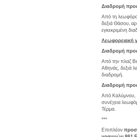
Διαδρομή προς
Από τη λεωφόρο
δεξιά Θάσου, αρ
εγκεκριμένη δια
Λεωφορειακή 
Διαδρομή προς
Από την πλαζ Β
Αθηνάς, δεξιά λ
διαδρομή.
Διαδρομή προς
Από Καλύμνου, 
συνέχεια λεωφόρ
Τέρμα.
***
Επιπλέον
προσω
γραμμών
861