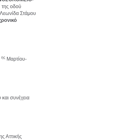
 της οδού
Λεωνίδα Στάμου
 χρονικό
ης
5
Μαρτίου-
 και συνέχεια
ης Αττικής