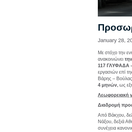
Προσωρ
January 28, 2
Με στόχο την εν
ανακοινώνει
τη
117 ΓΛΥΦΑΔΑ –
εργασιών επί τη
Βάρης – Βούλας
4 μηνών,
ως εξ
Λεωφορειακή 
Διαδρομή προς
Από Βάκχου, δεξ
Νάξου, δεξιά Αθ
συνέχεια κανονι