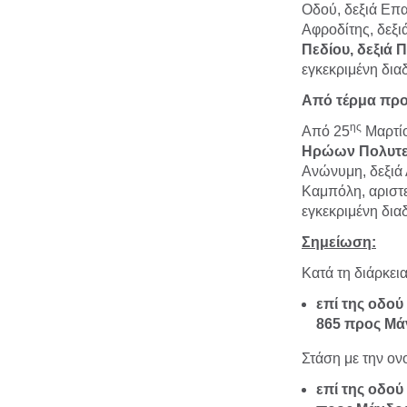
Οδού, δεξιά Επα
Αφροδίτης, δεξ
Πεδίου, δεξιά 
εγκεκριμένη δια
Από τέρμα προ
ης
Από 25
Μαρτί
Ηρώων Πολυτε
Ανώνυμη, δεξιά 
Καμπόλη, αριστ
εγκεκριμένη δια
Σημείωση:
Κατά τη διάρκει
επί της οδού
865 προς Μά
Στάση με την ον
επί της οδο