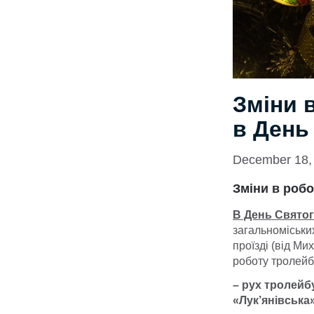
Зміни 
в День
December 18,
Зміни в роб
В День Святого
загальноміськи
проїзді (від Ми
роботу тролейб
– рух тролейб
«Лук’янівська»