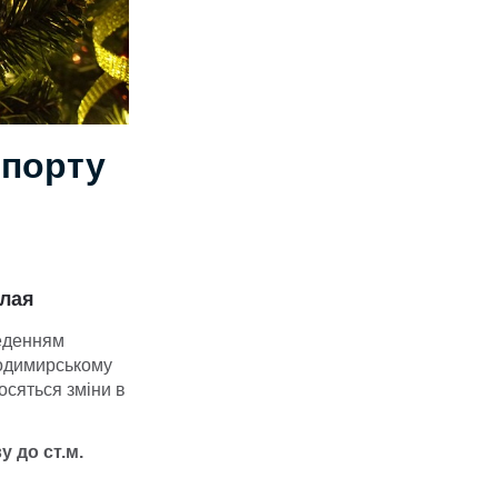
спорту
олая
веденням
лодимирському
осяться зміни в
 до ст.м.