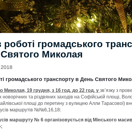
в роботі громадського тран
 Святого Миколая
 2018
оті громадського транспорту в День Святого Мик
 Миколая, 19 грудня, з 16 год. до 22 год. у
зв’язку з про
х новорічних та різдвяних заходів на Софійській площі, Во
хайлівської площі до перетину з вулицею Алли Тарасової) вн
усів маршрутів №№6,16,18:
усів маршруту № 6 організовується від Мінського масиву
;