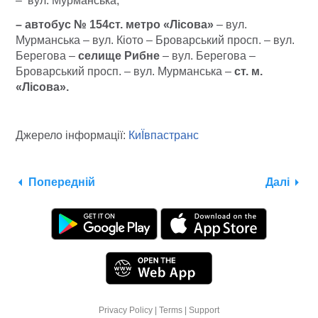
– вул. Мурманська;
– автобус № 154
ст. метро «Лісова»
– вул.
Мурманська – вул. Кіото – Броварський просп. – вул.
Берегова –
селище Рибне
– вул. Берегова –
Броварський просп. – вул. Мурманська –
ст. м.
«Лісова».
Джерело інформації:
КиЇвпастранс
Попередній
Далі
Privacy Policy
|
Terms
|
Support