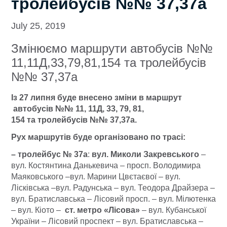
тролейбусів №№ 37,37а
July 25, 2019
Змінюємо маршрути автобусів №№
11,11Д,33,79,81,154 та тролейбусів
№№ 37,37а
Із 27 липня буде
внес
ено
зміни
в маршрут
автобусів №№ 11, 11Д, 33, 79, 81,
154
та
тролейбусів №
№
37,37а
.
Рух маршрутів буде організовано по трасі:
–
тролейбус № 37а
:
вул. Миколи Закревського
–
вул. Костянтина Данькевича – просп. Володимира
Маяковського –вул. Марини Цвєтаєвої – вул.
Лісківська –вул. Радунська – вул. Теодора Драйзера –
вул. Братиславська – Лісовий просп. – вул. Мілютенка
– вул. Кіото –
ст
. метро «Лісова»
– вул. Кубанської
України – Лісовий проспект – вул. Братиславська –