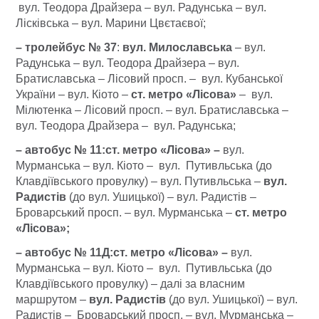
вул. Теодора Драйзера – вул. Радунська – вул.
Лісківська – вул. Марини Цвєтаєвої;
–
тролейбус № 37
:
вул. Милославська
– вул.
Радунська – вул. Теодора Драйзера – вул.
Братиславська – Лісовий просп. – вул. Кубанської
України – вул. Кіото –
ст. метро «Лісова»
– вул.
Мілютенка – Лісовий просп. – вул. Братиславська –
вул. Теодора Драйзера – вул. Радунська;
–
автобус № 11
:
ст. метро «Лісова» –
вул.
Мурманська – вул. Кіото – вул. Путивльська (до
Клавдіївського провулку) – вул. Путивльська –
вул.
Радистів
(до вул. Ушицької) – вул. Радистів –
Броварський просп. – вул. Мурманська –
ст. метро
«Лісова»;
–
автобус № 11
Д:
ст. метро «Лісова» –
вул.
Мурманська – вул. Кіото – вул. Путивльська (до
Клавдіївського провулку) – далі за власним
маршрутом –
вул. Радистів
(до вул. Ушицької) – вул.
Радистів – Броварський просп. – вул. Мурманська –