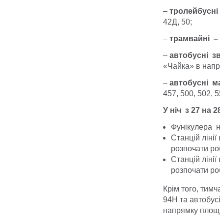
–
тролейбусні
42Д, 50;
–
трамвайні –
–
автобусні з
«Чайка» в напря
–
автобусні м
457, 500, 502, 
У ніч з 27 на 
Фунікулера на
Станцій ліні
розпочати роб
Станцій ліні
розпочати роб
Крім того, тимч
94Н та автобус
напрямку площі