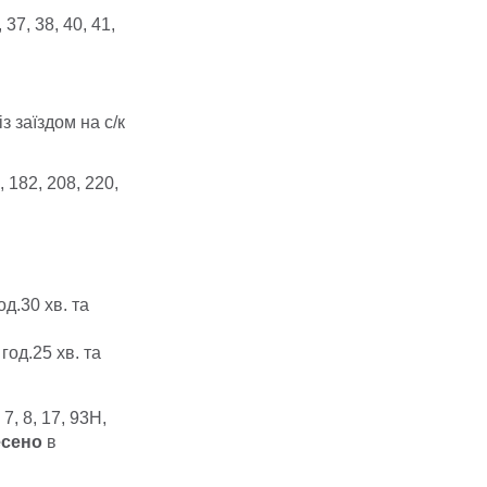
 37, 38, 40, 41,
із заїздом на с/к
182, 208, 220,
д.30 хв. та
год.25 хв. та
, 8, 17, 93Н,
есено
в