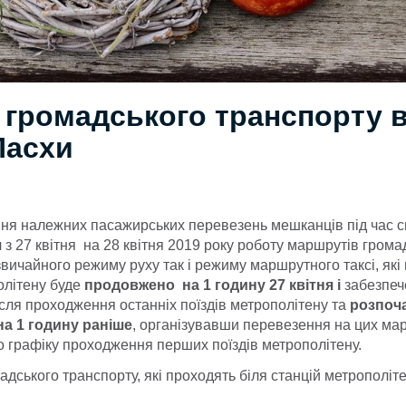
 громадського транспорту 
Пасхи
ня належних пасажирських перевезень мешканців під час 
 з 27 квітня на 28 квітня 2019 року роботу маршрутів грома
звичайного режиму руху так і режиму маршрутного таксі, які
олітену буде
продовжено на 1 годину 27 квітня і
забезпеч
сля проходження останніх поїздів метрополітену та
розпоча
 на 1 годину раніше
, організувавши перевезення на цих ма
до графіку проходження перших поїздів метрополітену.
дського транспорту, які проходять біля станцій метрополіте