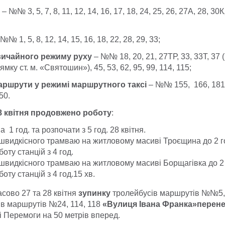
– №№ 3, 5, 7, 8, 11, 12, 14, 16, 17, 18, 24, 25, 26, 27А, 28, 30К,
№№ 1, 5, 8, 12, 14, 15, 16, 18, 22, 28, 29, 33;
вичайного режиму руху
– №№ 18, 20, 21, 27ТР, 33, 33Т, 37 (
мку ст. м. «Святошин»), 45, 53, 62, 95, 99, 114, 115;
аршрути у режимі маршрутного таксі
– №№ 155, 166, 181, 
550.
28 квітня продовжено роботу
:
 1 год. та розпочати з 5 год. 28 квітня.
ї швидкісного трамваю на житловому масиві Троєщина до 2 го
оту станцій з 4 год.
ї швидкісного трамваю на житловому масиві Борщагівка до 2 
оту станцій з 4 год.15 хв.
асово 27 та 28 квітня
зупинку
тролейбусів маршрутів №№5, 7
ів маршрутів №24, 114, 118
«Вулиця Івана Франка»
перен
 Перемоги на 50 метрів вперед.