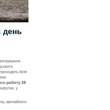
в день
святкування
дського
 проходять біля
ено
то роботу 28
ршрутах, у
ну, звичайного