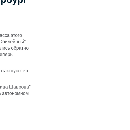
асса этого
“Юбилейный”.
лись обратно
теперь
нтактную сеть
Улица Шаврова”
на автономном