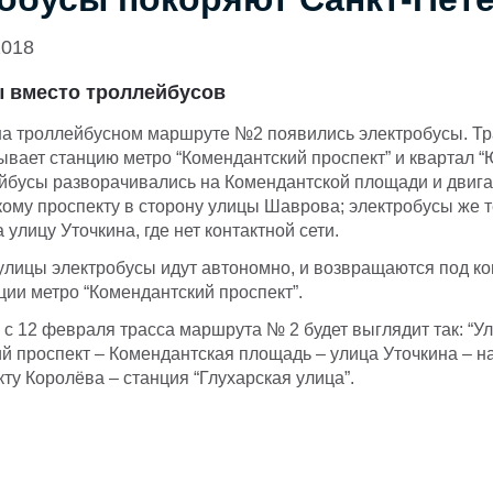
2018
 вместо троллейбусов
на троллейбусном маршруте №2 появились электробусы. Тр
вает станцию метро “Комендантский проспект” и квартал 
йбусы разворачивались на Комендантской площади и двига
ому проспекту в сторону улицы Шаврова; электробусы же 
улицу Уточкина, где нет контактной сети.
улицы электробусы идут автономно, и возвращаются под ко
ции метро “Комендантский проспект”.
 с 12 февраля трасса маршрута № 2 будет выглядит так: “
й проспект – Комендантская площадь – улица Уточкина – 
кту Королёва – станция “Глухарская улица”.