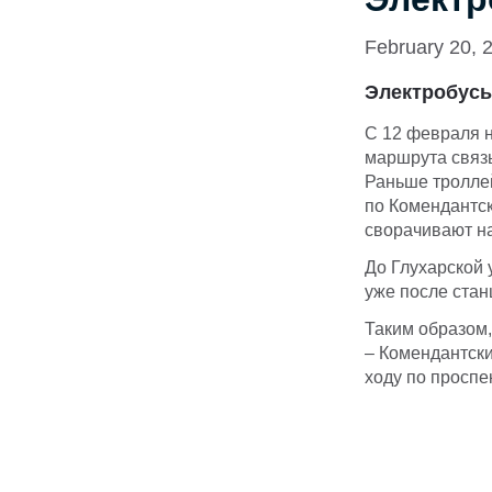
February 20, 
Электробусы
С 12 февраля 
маршрута связы
Раньше тролле
по Комендантск
сворачивают на 
До Глухарской 
уже после стан
Таким образом,
– Комендантски
ходу по проспе