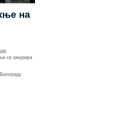
жње на
ду,
жње се ажурира
 Београду