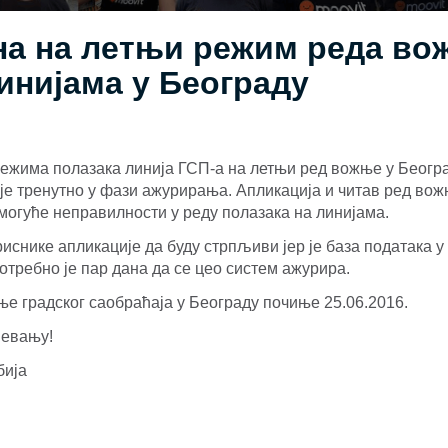
а на летњи режим реда во
инијама у Београду
ежима полазака линија ГСП-а на летњи ред вожње у Београ
је тренутно у фази ажурирања. Апликација и читав ред во
могуће неправилности у реду полазака на линијама.
иснике апликације да буду стрпљиви јер је база података у
потребно је пар дана да се цео систем ажурира.
е градског саобраћаја у Београду почиње 25.06.2016.
мевању!
бија