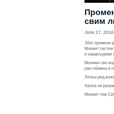
Промен
свим л
June 27, 2016
Због промене р
Моовит систем 
и најављујемо 
Молимо све кор
јако обимна и 
Летњи ред вожњ
Хвала на разу
Моовит тим Ср