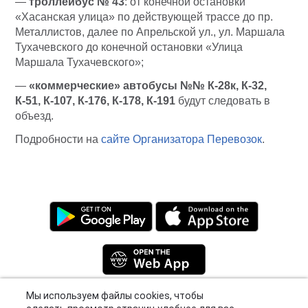
—
троллейбус № 43
: от конечной остановки
«Хасанская улица» по действующей трассе до пр.
Металлистов, далее по Апрельской ул., ул. Маршала
Тухачевского до конечной остановки «Улица
Маршала Тухачевского»;
—
«коммерческие» автобусы №№ К-28к, К-32,
К-51, К-107, К-176, К-178, К-191
будут следовать в
объезд.
Подробности на
сайте Организатора Перевозок
.
Мы используем файлы cookies, чтобы
сделать просмотр страниц удобнее для вас.
Privacy Policy
|
Terms
|
Support
Откройте наши
Правилами обработки файлов