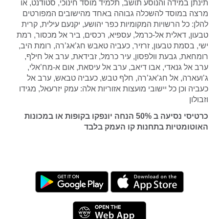
תינתן במידה והנוסע תושב, תלמיד מוסד חינוכי, סטודנט, או
מרצה במוסד להשכלה גבוהה באחד מהישובים המפורטים
להלן: כל הרשויות המקומיות כפר יהושע, יקנעם עילית, קרית
טבעון, דאלית אל-כרמל, עספיא, רכסים, ביר אל מכסור, רמת
ישי, בסמת טבעון, זרזיר, כעביה טאבש חג’אג’רה, רומת היב,
רומחאת, גבעת וולפסון, עיר כרמל, זבידאת, ערב אל חילף,
ערב אל גנאדי, אבו דיאב, ערב אל עיסאת, אום א-מח’אלי,
ג’ועארה, אל חג’אג’רה, חלף טבש, כעביה טבאש, ערב אל
כעביה
וכן כל יישובי מועצות אזוריות אלה: עמק יזרעאל, מגידו
וזבולון
כרטיסי נסיעה ב 50% הנחה יונפקו בקופות או במכונות
האוטומטיות בתחנות קו העמק בלבד