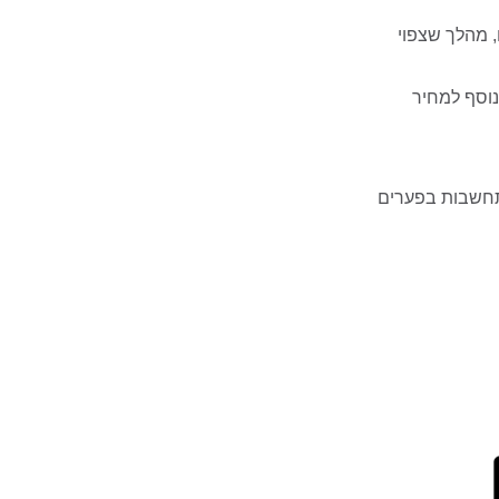
, מהלך שצפוי
נהג רב קו חדש בעלות של 5 שקלים – בנוסף למחיר
התחשבות בפערים