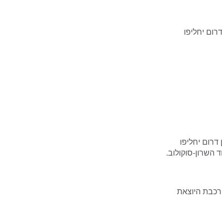
רום יחליפו
 דרום יחליפו
 השרון-סוקולוב.
בין מוצ”ש 26.08.17 ליום א’ 27.08.17 החל מהרכבת היוצאת