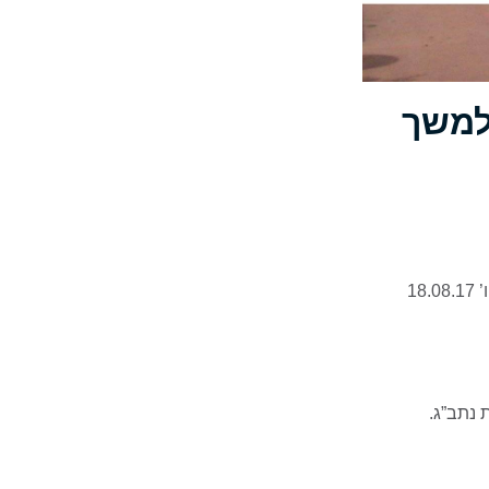
למשך
בשל עבודות פיתוח לקו המהיר ת”א – ירושלים, החל מהלילה שבין יום ה’ 17.08.17 ליום ו’ 18.08.17