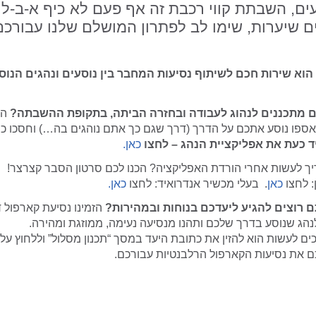
דעים, השבתת קווי רכבת זה אף פעם לא כיף א-ב-ל 
 שיערות, שימו לב לפתרון המושלם שלנו עבורכם
Moovit Carpool הוא שירות חכם לשיתוף נסיעות המחבר בין נוסעים ונהגים ה
ם מתכננים לנהוג לעבודה ובחזרה הביתה, בתקופת ההשבתה?
הצ
Moovit Carpo, אספו נוסע אתכם על הדרך (דרך שגם כך אתם נוהגים בה…) וחסכו
יד כעת את אפליקציית הנהג – לחצו
כאן.
ך לעשות אחרי הורדת האפליקציה? הכנו לכם סרטון הסבר קצרצר!
: לחצו
כאן
. בעלי מכשיר אנדרואיד: לחצו
כאן.
ם רוצים להגיע ליעדכם בנוחות ובמהירות?
הזמינו נסיעת קארפול 
ם לעשות הוא להזין את כתובת היעד במסך “תכנון מסלול” וללחוץ על
כם את נסיעות הקארפול הרלבנטיות עבורכם.