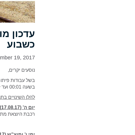
עדכון מו
כשבוע
mber 19, 2017
נוסעים יקרים,
בשעה 00:01 ועד ליום א’ 27.08.17 בשעה 04:00 לפנות בוקר.
להלן השינויים בת
יו​​ם ה’ (17.08.17)
רכבת היוצאת מתחנת נהריה בשעה 23:13 תסיי
ימי ו’ ומוצ”ש (18-19.08.17 ;​ 25-26.08.17)