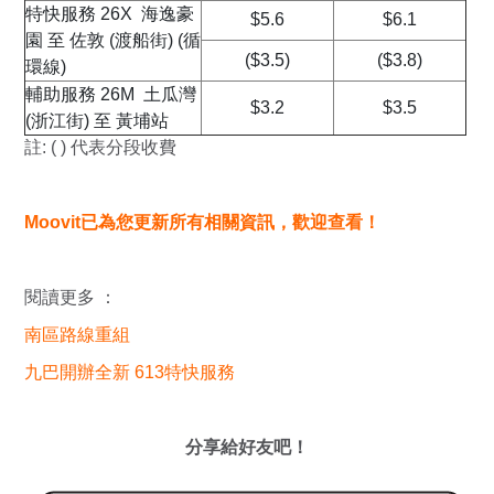
特快服務 26X 海逸豪
$5.6
$6.1
園 至 佐敦 (渡船街) (循
($3.5)
($3.8)
環線)
輔助服務 26M 土瓜灣
$3.2
$3.5
(浙江街) 至 黃埔站
註: ( ) 代表分段收費
Moovit已為您更新所有相關資訊，歡迎查看！
閱讀更多 ：
南區路線重組
九巴開辦全新 613特快服務
分享給好友吧！