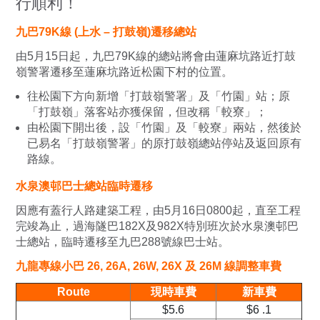
行順利！
九巴79K線 (上水 – 打鼓嶺)遷移總站
由5月15日起，九巴79K線的總站將會由蓮麻坑路近打鼓
嶺警署遷移至蓮麻坑路近松園下村的位置。
往松園下方向新增「打鼓嶺警署」及「竹園」站；原
「打鼓嶺」落客站亦獲保留，但改稱「較寮」；
由松園下開出後，設「竹園」及「較寮」兩站，然後於
已易名「打鼓嶺警署」的原打鼓嶺總站停站及返回原有
路線。
水泉澳邨巴士總站臨時遷移
因應有蓋行人路建築工程，由5月16日0800起，直至工程
完竣為止，過海隧巴182X及982X特別班次於水泉澳邨巴
士總站，臨時遷移至九巴288號線巴士站。
九龍專線小巴 26, 26A, 26W, 26X 及 26M 線調整車費
Route
現時車費
新車費
$5.6
$6 .1