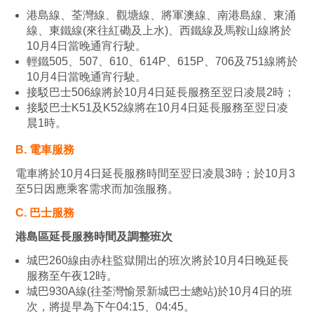
港島線、荃灣線、觀塘線、將軍澳線、南港島線、東涌
線、東鐵線(來往紅磡及上水)、西鐵線及馬鞍山線將於
10月4日當晚通宵行駛。
輕鐵505、507、610、614P、615P、706及751線將於
10月4日當晚通宵行駛。
接駁巴士506線將於10月4日延長服務至翌日凌晨2時；
接駁巴士K51及K52線將在10月4日延長服務至翌日凌
晨1時。
B. 電車服務
電車將於10月4日延長服務時間至翌日凌晨3時；於10月3
至5日因應乘客需求而加強服務。
C. 巴士服務
港島區延長服務時間及調整班次
城巴260線由赤柱監獄開出的班次將於10月4日晚延長
服務至午夜12時。
城巴930A線(往荃灣愉景新城巴士總站)於10月4日的班
次，將提早為下午04:15、04:45。