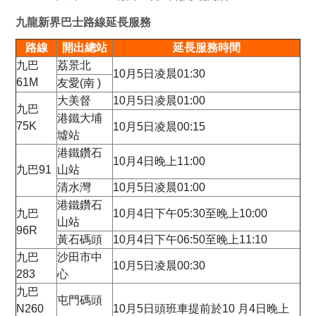
九龍新界巴士路線延長服務
路線
開出總站
延長服務時間
九巴
荔景北
10月5日凌晨01:30
61M
友愛(南 )
大美督
10月5日凌晨01:00
九巴
港鐵大埔
75K
10月5日凌晨00:15
墟站
港鐵鑽石
10月4日晚上11:00
九巴91
山站
清水灣
10月5日凌晨01:00
港鐵鑽石
九巴
10月4日下午05:30至晚上10:00
山站
96R
黃石碼頭
10月4日下午06:50至晚上11:10
九巴
沙田市中
10月5日凌晨00:30
283
心
九巴
屯門碼頭
N260
10月5日頭班車提前於10 月4日晚上