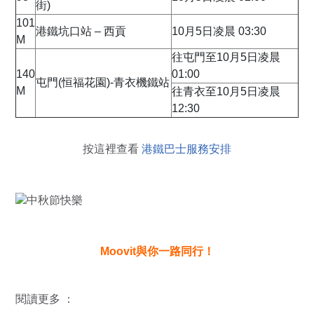
街)
101
港鐵坑口站 – 西貢
10月5日凌晨 03:30
M
往屯門至10月5日凌晨
140
01:00
屯門(恒福花園)-青衣機鐵站
M
往青衣至10月5日凌晨
12:30
按這裡查看
港鐵巴士服務安排
Moovit與你一路同行！
閱讀更多 ：