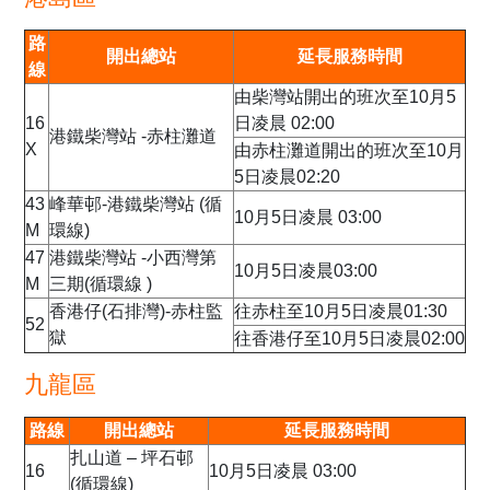
路
開出總站
延長服務時間
線
由柴灣站開出的班次至10月5
16
日凌晨 02:00
港鐵柴灣站 -赤柱灘道
X
由赤柱灘道開出的班次至10月
5日凌晨02:20
43
峰華邨-港鐵柴灣站 (循
10月5日凌晨 03:00
M
環線)
47
港鐵柴灣站 -小西灣第
10月5日凌晨03:00
M
三期(循環線 )
香港仔(石排灣)-赤柱監
往赤柱至10月5日凌晨01:30
52
獄
往香港仔至10月5日凌晨02:00
九龍區
路線
開出總站
延長服務時間
扎山道 – 坪石邨
16
10月5日凌晨 03:00
(循環線)