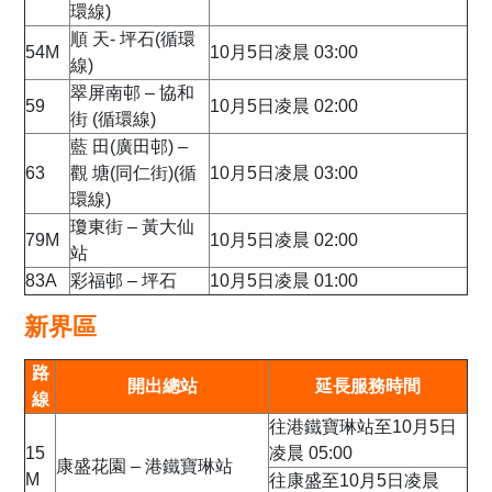
環線)
順 天- 坪石(循環
54M
10月5日凌晨 03:00
線)
翠屏南邨 – 協和
59
10月5日凌晨 02:00
街 (循環線)
藍 田(廣田邨) –
63
觀 塘(同仁街)(循
10月5日凌晨 03:00
環線)
瓊東街 – 黃大仙
79M
10月5日凌晨 02:00
站
83A
彩福邨 – 坪石
10月5日凌晨 01:00
新界區
路
開出總站
延長服務時間
線
往港鐵寶琳站至10月5日
15
凌晨 05:00
康盛花園 – 港鐵寶琳站
M
往康盛至10月5日凌晨