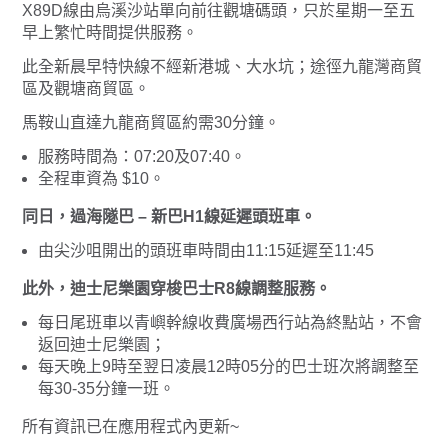
X89D線由烏溪沙站單向前往觀塘碼頭，只於星期一至五
早上繁忙時間提供服務。
此全新晨早特快線不經新港城、大水坑；途徑九龍灣商貿
區及觀塘商貿區。
馬鞍山直達九龍商貿區約需30分鐘。
服務時間為：07:20及07:40。
全程車資為 $10。
同日，過海隧巴 – 新巴H1線延遲頭班車。
由尖沙咀開出的頭班車時間由11:15延遲至11:45
此外，迪士尼樂園穿梭巴士R8線調整服務。
每日尾班車以青嶼幹線收費廣場西行站為終點站，不會
返回迪士尼樂園；
每天晚上9時至翌日凌晨12時05分的巴士班次將調整至
每30-35分鐘一班。
所有資訊已在應用程式內更新~