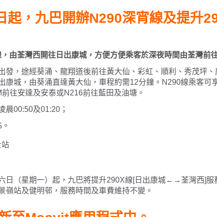
7日起，九巴開辦N290深宵線及提升2
宵線，由荃灣西開往日出康城，方便方便乘客於深夜時間由荃灣前
出發，途經葵涌、龍翔道後前往黃大仙、彩虹、順利、秀茂坪、
出康城，由葵涌直達黃大仙，車程約需12分鐘。N290線乘客可
M前往安達及安泰或N216前往藍田及油塘。
晨00:50及01:20；
$。
六日（星期一）起，九巴將提升290X線[日出康城←→荃灣西]
景嶺站及健明邨，服務時間及車費維持不變。