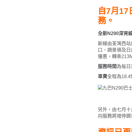
自7月1
務。
全新N290深
新線由荃灣西站
口、調景嶺及日
優惠，轉乘213
服務時間
為每日凌
車費
全程為18.4
另外，由七月十
向服務將增停調