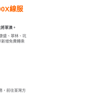
90X線服
往將軍澳。
康盛、翠林、坑
享新增免費轉乘
服務，前往荃灣方