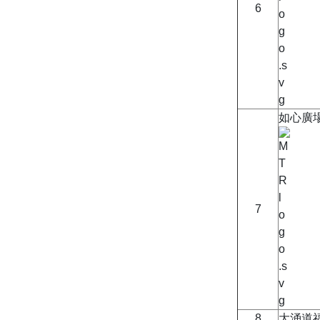
6
如心廣
7
8
大涌道