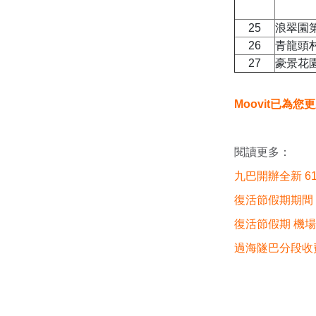
25
浪翠園
26
青龍頭
27
豪景花
Moovit已為
閱讀更多：
九巴開辦全新 6
復活節假期期間
復活節假期 機
過海隧巴分段收