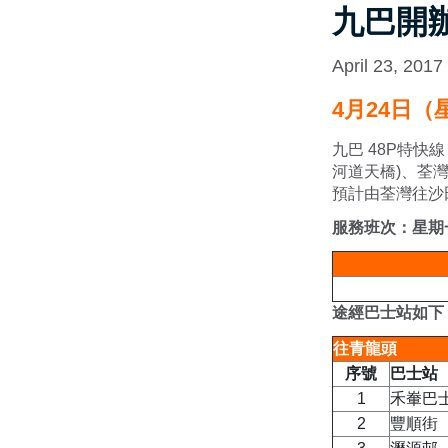
九巴開辦
April 23, 2017
4月24日（
九巴 48P特
河道天橋)、荃
預計由荃灣往沙
服務班次：星期
途經巴士站如下
往青龍頭
序號
巴士站
1
禾輋巴
2
豐順街