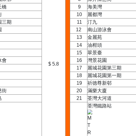
天橋
9
海美灣
街
10
麗都灣
園三期
11
汀九
園
12
南山游泳會
13
金麗苑
14
油柑頭
15
翠景臺
泳會
16
灣景花園
$ 5.8
17
麗城花園第三期
18
麗城花園第一期
19
祈德尊新邨
慈街
20
滿樂大廈
島
21
荃灣大河道
荃灣鐵路站