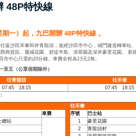
 48P特快線
星期一）起，九巴開辦 48P特快線 。
快線 往返沙田禾輋和井青龍頭，途經沙田市中心，城門隧道轉車站、
灣西商貿區、麗城花園、碧堤半島、浪翠園及深井豪景花園。 新
田市中心只需約20分鐘。車費全程為13元2角。
一至五（公眾假期除外）
往青龍頭
往禾輋
07:45 18:15
07:45 18:15
：
往禾輋
車費
序號
巴士站
士總站
1
豪景花園
2
青龍頭村