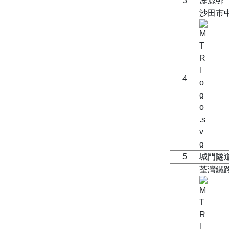
3
瀝源邨
沙田市
4
5
城門隧
荃灣鐵