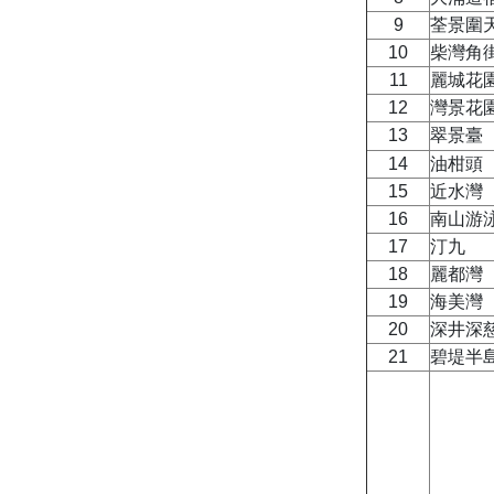
9
荃景圍
10
柴灣角
11
麗城花
12
灣景花
13
翠景臺
14
油柑頭
15
近水灣
16
南山游
17
汀九
18
麗都灣
19
海美灣
20
深井深
21
碧堤半