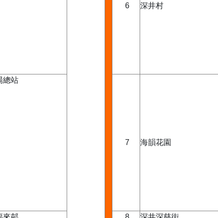
6
深井村
場總站
7
海韻花園
福來邨
8
深井深慈街