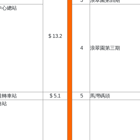
3
浪翠園第四期
中心總站
$ 13.2
4
浪翠園第三期
道轉車站
$ 5.1
5
馬灣碼頭
路站