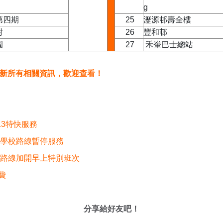
第四期
25
瀝源邨壽全樓
村
26
豐和邨
園
27
禾輋巴士總站
您更新所有相關資訊，歡迎查看！
13特快服務
 學校路線暫停服務
場路線加開早上特別班次
費
分享給好友吧！