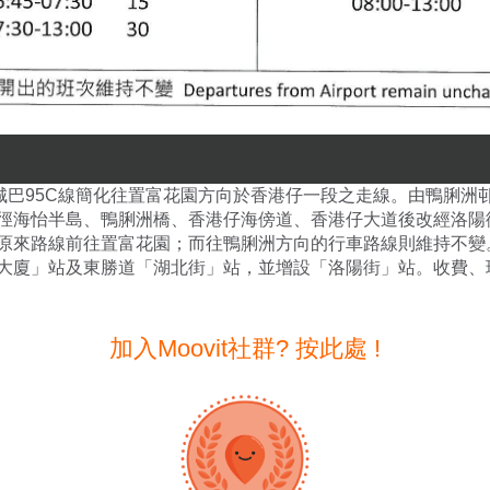
，城巴95C線簡化往置富花園方向於香港仔一段之走線。由鴨脷洲
徑海怡半島、鴨脷洲橋、香港仔海傍道、香港仔大道後改經洛陽
原來路線前往置富花園；而往鴨脷洲方向的行車路線則維持不變
大廈」站及東勝道「湖北街」站，並增設「洛陽街」站。收費、
加入Moovit社群? 按此處 !