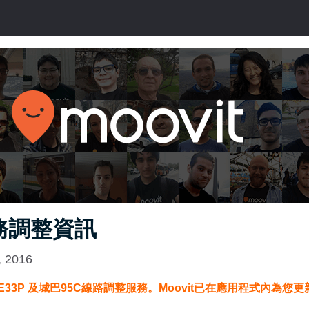
務調整資訊
, 2016
33P 及城巴95C線路調整服務。Moovit已在應用程式內為您