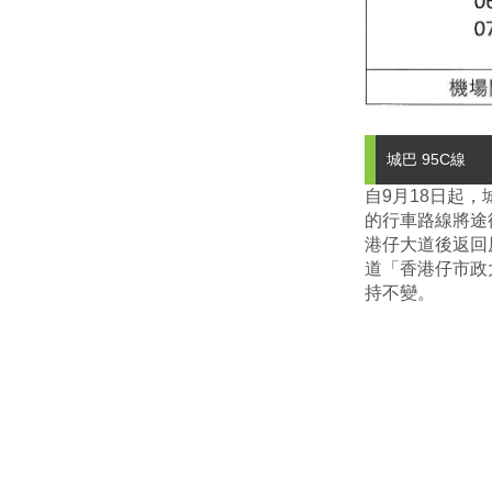
城巴 95C線
自9月18日起
的行車路線將途
港仔大道後返回
道「香港仔市政
持不變。