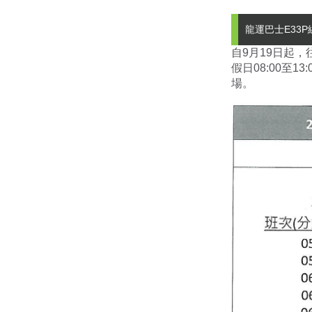
龍運巴士E33P
自9月19日起，
假日08:00至
場。