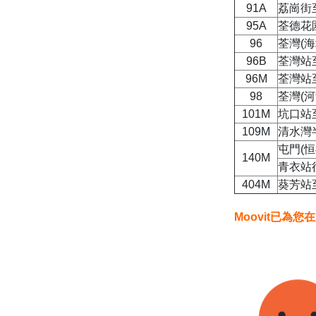
91A
荔崗街
95A
荃德花
96
荃灣(
96B
荃灣站
96M
荃灣站
98
荃灣(河
101M
坑口站
109M
清水灣
屯門(
140M
青衣站
404M
葵芳站
Moovit已為