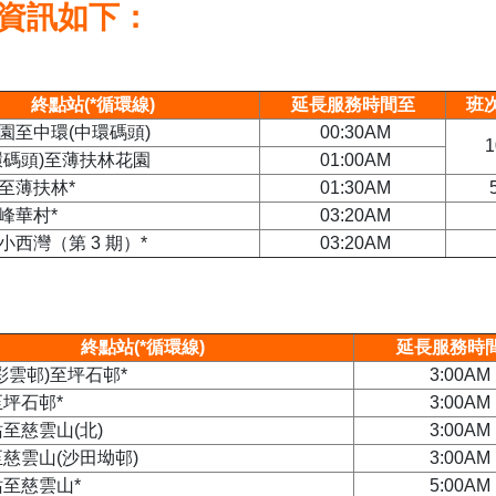
資訊如下：
終點站(*循環線)
延長服務時間至
班次
園至中環(中環碼頭)
00:30AM
1
環碼頭)至薄扶林花園
01:00AM
至薄扶林*
01:30AM
峰華村*
03:20AM
小西灣（第 3 期）*
03:20AM
終點站(*循環線)
延長服務時
彩雲邨)至坪石邨*
3:00AM
坪石邨*
3:00AM
至慈雲山(北)
3:00AM
慈雲山(沙田坳邨)
3:00AM
至慈雲山*
5:00AM