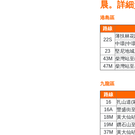
晨。詳細
港島區
路線
薄扶林花
22S
中環(中
23
堅尼地城
43M
柴灣站至
47M
柴灣站至
九龍區
路線
16
扎山道(
16A
豐盛街至
18M
黃大仙站
19M
鑽石山至
37M
黃大仙站