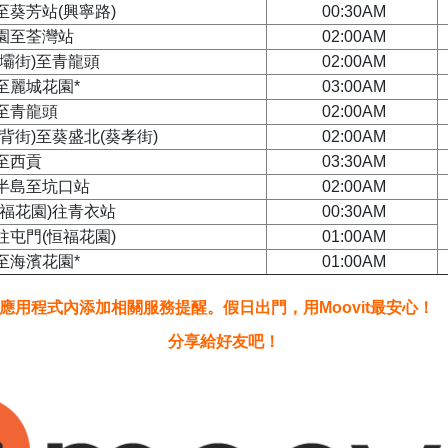
至葵芳站(興寧路)
00:30AM
園至荃灣站
02:00AM
海壩街)至青龍頭
02:00AM
至麗城花園*
03:00AM
至青龍頭
02:00AM
背街)至葵盛北(葵孝街)
02:00AM
至西貢
03:30AM
半島至坑口站
02:00AM
恒福花園)往青衣站
00:30AM
往屯門(恒福花園)
01:00AM
至海濱花園*
01:00AM
您在應用程式內添加相關服務提醒。假日出門，用Moovit最安心！
分享給好友吧！