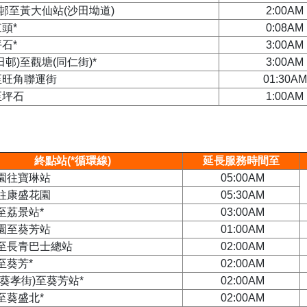
)邨至黃大仙站(沙田坳道)
2:00AM
頭*
0:08AM
石*
3:00AM
田邨)至觀塘(同仁街)*
3:00AM
至旺角聯運街
01:30AM
至坪石
1:00AM
終點站(*循環線)
延長服務時間至
園往寶琳站
05:00AM
往康盛花園
05:30AM
至荔景站*
03:00AM
園至葵芳站
01:00AM
至長青巴士總站
02:00AM
至葵芳*
02:00AM
(葵孝街)至葵芳站*
02:00AM
至葵盛北*
02:00AM