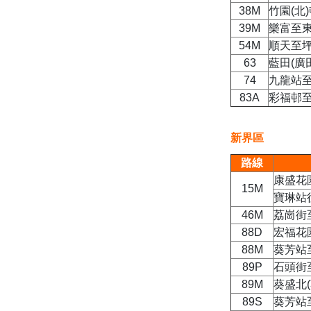
38M
竹園(北
39M
樂富至東
54M
順天至坪
63
藍田(廣
74
九龍站
83A
彩福邨
新界區
路線
康盛花
15M
寶琳站
46M
荔崗街
88D
宏福花
88M
葵芳站
89P
石頭街
89M
葵盛北
89S
葵芳站