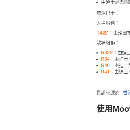
由迪士尼樂園
龍運巴士：
入場服務：
R42D
：由沙田市
散場服務：
R33P
：由迪
R34
：由迪士
R40
：由迪士
R41
：由迪士
資訊來源於:
香
使用Mo