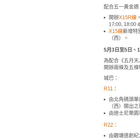
配合五一黃金週
開辦
X15R線
，
17:00, 18:00
X15線
新增特
（西）。
5月3日至5日、
為配合《五月天Ju
開辦兩條及五條
城巴：
R11
：
由北角碼頭單向
（西）開出之
由迪士尼樂園
R22：
由觀塘道創紀之