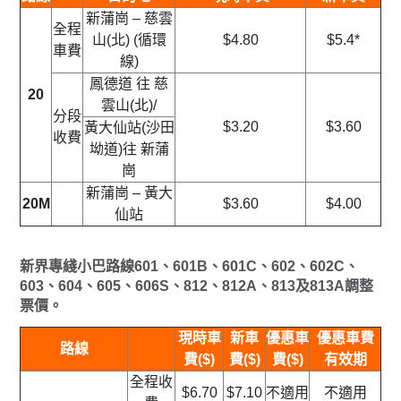
新蒲崗 – 慈雲
全程
山(北) (循環
$4.80
$5.4*
車費
線)
鳳德道 往 慈
20
雲山(北)/
分段
$3.20
$3.60
黃大仙站(沙田
收費
坳道)往 新蒲
崗
新蒲崗 – 黃大
20M
$3.60
$4.00
仙站
新界專綫小巴路線601、601B、601C、602、602C、
603、604、605、606S、812、812A、813及813A調整
票價。
現時車
新車
優惠車
優惠車費
路線
費($)
費($)
費($)
有效期
全程收
$6.70
$7.10
不適用
不適用