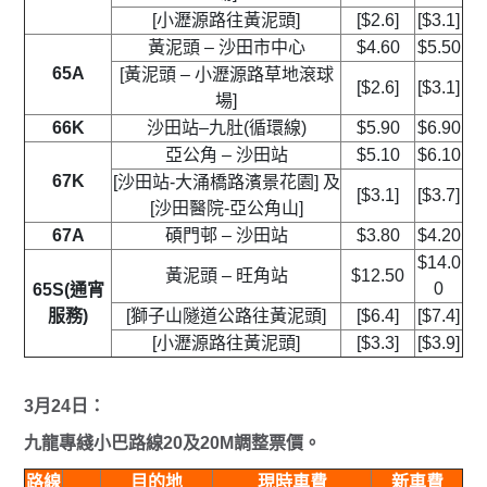
[小瀝源路往黃泥頭]
[$2.6]
[$3.1]
黃泥頭 – 沙田市中心
$4.60
$5.50
65A
[黃泥頭 – 小瀝源路草地滾球
[$2.6]
[$3.1]
場]
66K
沙田站–九肚(循環線)
$5.90
$6.90
亞公角 – 沙田站
$5.10
$6.10
67K
[沙田站-大涌橋路濱景花園] 及
[$3.1]
[$3.7]
[沙田醫院-亞公角山]
67A
碩門邨 – 沙田站
$3.80
$4.20
$14.0
黃泥頭 – 旺角站
$12.50
0
65S(通宵
服務)
[獅子山隧道公路往黃泥頭]
[$6.4]
[$7.4]
[小瀝源路往黃泥頭]
[$3.3]
[$3.9]
3月24日：
九龍專綫小巴路線20及20M調整票價。
路線
目的地
現時車費
新車費