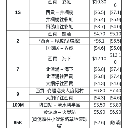
西貢 – 彩虹
$10.30
0
1S
西貢 – 井欄樹
[$6.5]
[$7.1]
井欄樹往彩虹
[$5.4]
[$5.9]
飛鵝山往彩虹
[$3.7]
[$4.0]
西貢 – 蠔涌
$4.70
$5.10
2
*西貢 – 界咸(循環線)
*$6.1
[$6.5]
匡湖居 – 界咸
[$4.6]
[$5.0]
$13.1
西貢 – 海下
$12.10
0
7
北潭涌 – 海下
[$6.8]
[$7.4]
北潭涌往西貢
[$6.8]
[$7.4]
大網仔往西貢
[$4.3]
[$4.6]
西貢 -麥理浩夫人度假村
$6.80
$7.40
9
大網仔往西貢
[$4.3]
[$4.6]
109M
坑口站 – 清水灣半島
$3.50
$3.80
黃泥頭 – 火炭站
$5.90
$6.90
[黃泥頭往小瀝源路草地滾球
65K
[$2.6]
[取消]
場]