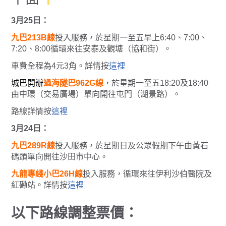
3月25日：
九巴213B線
投入服務，於星期一至五早上6:40、7:00、
7:20、8:00循環來往安泰及觀塘（協和街）。
車費全程為4元3角。詳情按
這裡
城巴開辦
過海隧巴962G線
，於星期一至五18:20及18:40
由中環（交易廣場）單向開往屯門（湖景路）。
路線詳情按
這裡
3月24日：
九巴289R線
投入服務，於星期日及公眾假期下午由黃石
碼頭單向開往沙田市中心。
九龍專綫小巴26H線
投入服務，循環來往伊利沙伯醫院及
紅磡站。詳情按
這裡
以下路線調整票價：