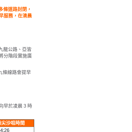
將有多條道路封閉，
早服務，在清晨
西九龍公路、亞皆
將分階段實施廣
九條線路會提早
早於凌晨 3 時
達尖沙咀時間
4:26