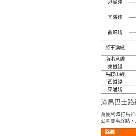
港島綫
荃灣綫
觀塘綫
將軍澳綫
南港島綫
東鐵綫
馬鞍山綫
西鐵綫
東涌綫
渣馬巴士路
為便利渣打馬拉
公園賽事終點，
路線