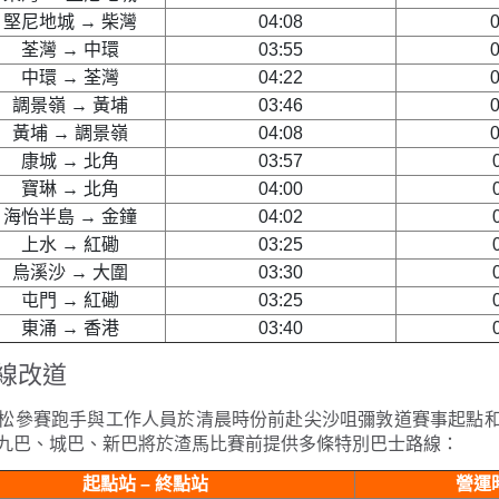
堅尼地城 → 柴灣
04:08
0
荃灣 → 中環
03:55
0
中環 → 荃灣
04:22
0
調景嶺 → 黃埔
03:46
0
黃埔 → 調景嶺
04:08
0
康城 → 北角
03:57
0
寶琳 → 北角
04:00
0
海怡半島 → 金鐘
04:02
0
上水 → 紅磡
03:25
0
烏溪沙 → 大圍
03:30
0
屯門 → 紅磡
03:25
0
東涌 → 香港
03:40
0
線改道
松參賽跑手與工作人員於清晨時份前赴尖沙咀彌敦道賽事起點
九巴、城巴、新巴將於渣馬比賽前提供多條特別巴士路線：
起點站 – 終點站
營運