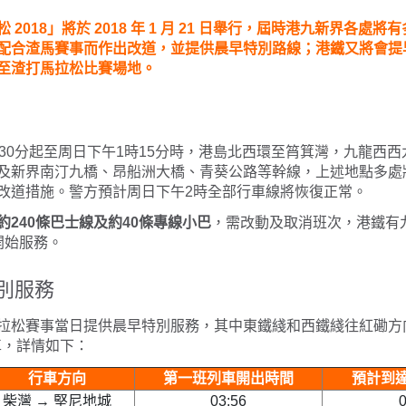
 2018」將於 2018 年 1 月 21 日舉行，屆時港九新界各處
配合渣馬賽事而作出改道，並提供晨早特別路線；港鐵又將會提
至渣打馬拉松比賽場地。
時30分起至周日下午1時15分時，港島北西環至筲箕灣，九龍西
及新界南汀九橋、昂船洲大橋、青葵公路等幹線，上述地點多處
改道措施。警方預計周日下午2時全部行車線將恢復正常。
約240條巴士線及約40條專線小巴
，需改動及取消班次，港鐵有
開始服務。
別服務
拉松賽事當日提供晨早特別服務，其中東鐵綫和西鐵綫往紅磡方向
車，詳情如下：
行車方向
第一班列車開出時間
預計到
柴灣 → 堅尼地城
03:56
0