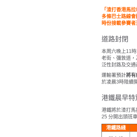
「渣打香港馬拉松
多條巴士路線會
時份接載參賽者
道路封閉
本周六晚上11
老街、彌敦道，
泛性封路及交通
運輸署預計
將有
於凌晨3時陸續
港鐵晨早特
港鐵將於渣打馬
25 分開出頭班
港鐵路綫