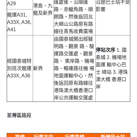
匯處後，沿順匯
沿途巴士站不受
A29
港島、九
路、赤鱲角路、順
影響
龍及新界
龍運A31,
朗路，然後返回北
A33X, A36,
大嶼山公路原有路
A41
線往青馬收費廣場
由國泰城開出經駿
明路、觀景 路、駿
停站次序
1. 國
運路交匯處、觀景
泰城 2. 機場地
經國泰城特
路、 東岸路、機場
面運 輸中心巴
別班次
龍運
新界
路、暢連路往機 場
士 總站 3. 港珠
A33X, A36
地面運輸中心，然
澳大橋 香港口
後返回原有路線往
岸
港珠澳大橋香港口
岸公共運輸交匯處
荃灣區路段