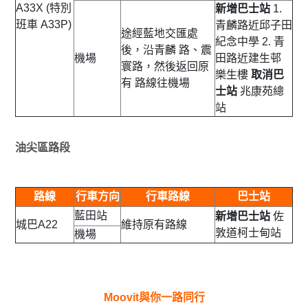
A33X
(特別
新增巴士站
1.
班車 A33P)
青麟路近邱子田
途經藍地交匯處
紀念中學 2. 青
後，沿青麟 路、震
機場
田路近建生邨
寰路，然後返回原
樂生樓
取消巴
有 路線往機場
士站
兆康苑總
站
油尖區路段
路線
行車方向
行車路線
巴士站
藍田站
新增巴士站
佐
城巴A22
維持原有路線
敦道柯士甸站
機場
Moovit與你一路同行