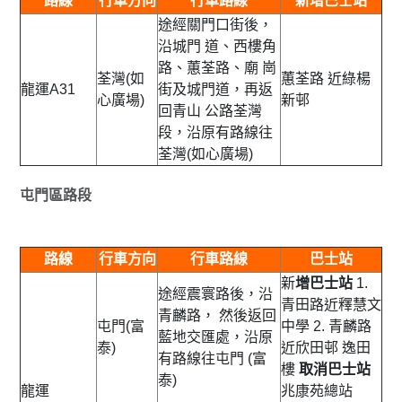
路線
行車方向
行車路線
新增巴士站
途經關門口街後，
沿城門 道、西樓角
路、蕙荃路、廟 崗
荃灣(如
蕙荃路 近綠楊
龍運A31
街及城門道，再返
心廣場)
新邨
回青山 公路荃灣
段，沿原有路線往
荃灣(如心廣場)
屯門區路段
路線
行車方向
行車路線
巴士站
新
增巴士站
1.
途經震寰路後，沿
青田路近釋慧文
青麟路， 然後返回
屯門(富
中學 2. 青麟路
藍地交匯處，沿原
泰)
近欣田邨 逸田
有路線往屯門 (富
樓
取消巴士站
泰)
龍運
兆康苑總站