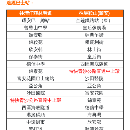
途經巴士站：
往灣仔菲林明道
往馬鞍山(耀安)
耀安巴士總站
金鐘鐵路站（東）
曾璧山中學
皇后像廣場
頌安邨
砵典乍街
錦鞍苑
租庇利街
欣安邨
林士街
保泰街
皇后街
德信中學
西區海底隧道
錦泰苑
特快青沙公路直達中上環
富安花園巴士總站
沙田醫院
亞公角
亞公角
沙田醫院
富安花園
特快青沙公路直達中上環
錦泰苑
西區海底隧道
德信中學
港澳碼頭
海典灣
中環街市
欣安邨
遮打道
聽濤雅苑