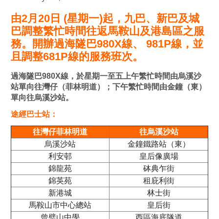
由2月20日 (星期一)起，九巴、新巴及城
巴調整繁忙時間往返馬鞍山及港島區之服
務。開辦過海隧巴980X線、 981P線，並
且調整681P線的服務班次。
過海隧巴980X線，於星期一至五上午繁忙時間由烏溪沙
站單向往灣仔（菲林明道）；下午繁忙時間由金鐘（東）
單向往烏溪沙站。
途經巴士站：
往灣仔菲林明道
往烏溪沙站
烏溪沙站
金鐘鐵路站（東）
利安邨
皇后像廣場
錦龍苑
砵典乍街
錦英苑
租庇利街
新港城
林士街
馬鞍山市中心總站
皇后街
曾璧山中學
西區海底隧道