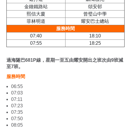
金鐘鐵路站
頌安邨
熙信大廈
曾璧山中學
菲林明道
耀安巴士總站
服務時間
07:40
18:10
07:55
18:25
過海隧巴681P線，星期一至五由耀安開出之班次由9班減
至7班。
服務時間
06:55
07:03
07:11
07:23
07:35
07:50
08:05