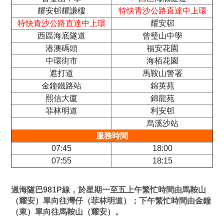
耀安邨耀謙樓
特快青沙公路直達中上環
特快青沙公路直達中上環
耀安邨
西區海底隧道
曾璧山中學
港澳碼頭
福安花園
中環街市
海栢花園
遮打道
馬鞍山警署
金鐘鐵路站
錦英苑
熙信大廈
錦龍苑
菲林明道
利安邨
烏溪沙站
服務時間
07:45
18:00
07:55
18:15
過海隧巴981P線，於星期一至五上午繁忙時間由馬鞍山
（耀安）單向往灣仔（菲林明道）；下午繁忙時間由金鐘
（東）單向往馬鞍山（耀安）。