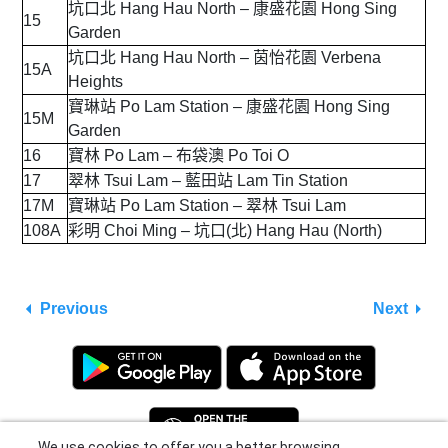
坑口北 Hang Hau North – 康盛花園 Hong Sing
15
Garden
坑口北 Hang Hau North – 茵怡花園 Verbena
15A
Heights
寶琳站 Po Lam Station – 康盛花園 Hong Sing
15M
Garden
16
寶林 Po Lam – 布袋澳 Po Toi O
17
翠林 Tsui Lam – 藍田站 Lam Tin Station
17M
寶琳站 Po Lam Station – 翠林 Tsui Lam
108A
彩明 Choi Ming – 坑口(北) Hang Hau (North)
Previous
Next
We use cookies to offer you a better browsing