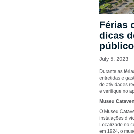
Férias 
dicas d
público
July 5, 2023
Durante as féri
entretidas e ga
de atividades re
e verifique no a
Museu Cataven
O Museu Cataven
instalações div
Localizado no c
em 1924, o muse