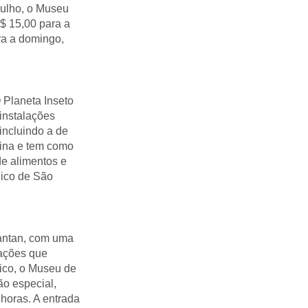
julho, o Museu
$ 15,00 para a
ira a domingo,
 Planeta Inseto
 instalações
incluindo a de
tina e tem como
de alimentos e
gico de São
tantan, com uma
rações que
ico, o Museu de
ão especial,
 horas. A entrada