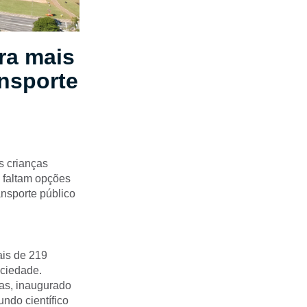
ra mais
ansporte
s crianças
o faltam opções
ansporte público
is de 219
ociedade.
ias, inaugurado
ndo científico