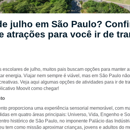
de julho em São Paulo? Confi
e atrações para você ir de tr
as escolares de julho, muitos pais buscam opções para manter a
star energia. Viajar nem sempre é viável, mas em São Paulo nã
creativas. Veja aqui algumas opções de atividades para ir de tr
plicativo Moovit como chegar!
to
to proporciona uma experiência sensorial memorável, com ma
ididas em quatro áreas principais: Universo, Vida, Engenho e S
entro histórico de São Paulo, no imponente Palácio das Indústr
u tem como missão aproximar crianças, jovens e adultos do mu