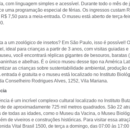
ida, com linguagem simples e acessível. Durante todo o mês de 
ce uma programação especial de férias. Os ingressos custam R
e R$ 7,50 para a meia-entrada. O museu está aberto de terça-fe
0.
ta a um zoológico de insetos? Em São Paulo, isso é possível! O
vel, ideal para crianças a partir de 3 anos, com visitas guiadas e
museu, você encontrará réplicas gigantes de besouros, baratas (
oaninhas e abelhas. É o único museu desse tipo na América La
ntizar as crianças sobre sustentabilidade ambiental, produção 
 entrada é gratuita e o museu está localizado no Instituto Bioló
da Conselheiro Rodrigues Alves, 1252, Vila Mariana.
cia
cia é um incrível complexo cultural localizado no Instituto Bu
rde de aproximadamente 725 mil metros quadrados. São 22 at
 de todas as idades, como o Museu da Vacina, o Museu Biológ
lém de viveiros e construções históricas. Para visitar essa atraç
venida Vital Brasil 1500, de terça a domingo, das 07:00 às 17:00