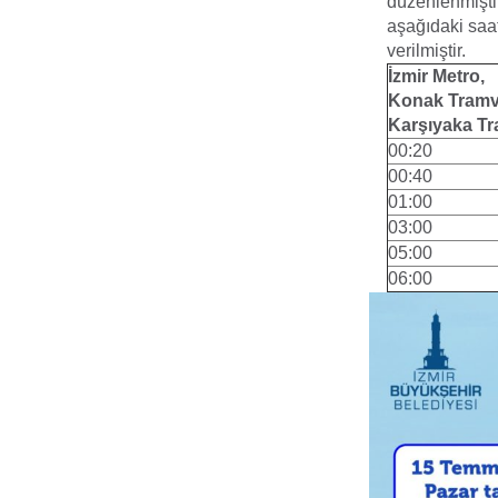
düzenlenmiştir
aşağıdaki saa
verilmiştir.
İzmir Metro,
Konak Tramv
Karşıyaka T
00:20
00:40
01:00
03:00
05:00
06:00