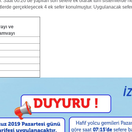
. Saat 00:20’de yapılan son sefere ek olarak tüm sistemlerde he
tlerde gerçekleşecek 4 ek sefer konulmuştur. Uygulanacak sefer
ayı ve
ramvayı