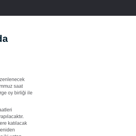
da
üzenlenecek
Temmuz saat
e oy birliği ile
atleri
apılacaktır.
ere katılacak
yeniden