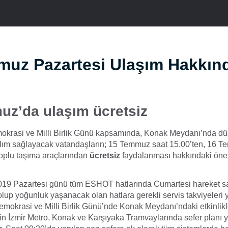
muz Pazartesi Ulaşım Hakkın
z’da ulaşım ücretsiz
krasi ve Milli Birlik Günü kapsamında, Konak Meydanı’nda d
ılım sağlayacak vatandaşların; 15 Temmuz saat 15.00’ten, 16 
toplu taşıma araçlarından
ücretsiz
faydalanması hakkındaki önerg
9 Pazartesi günü tüm ESHOT hatlarında Cumartesi hareket sa
up yoğunluk yaşanacak olan hatlara gerekli servis takviyeleri y
okrasi ve Milli Birlik Günü’nde Konak Meydanı’ndaki etkinlikl
çin İzmir Metro, Konak ve Karşıyaka Tramvaylarında sefer planı 