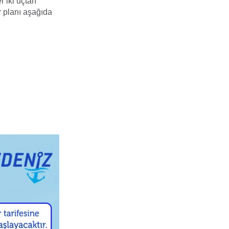
r iki uçtan
 planı aşağıda