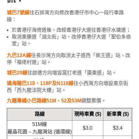
城巴7號線
往石排灣方向修改香港仔市中心一段行車路
線：
於香港仔海傍道後，改經香港仔大道往香港仔水塘道；
取消東勝道「湖北街」站，改停香港仔大道「聖伯多祿
堂」站。
九巴12A線
往長沙灣方向取消太子道西「侯王道」站，改
停「福佬村道」站。
城巴20線
往啟德方向增設窩打老道「廣東道」站。
過海隧巴118、118P及N118線
往小西灣方向增設東京街
西「西九龍法院大樓」站。
九龍專綫小巴路線51M、52及53M
調整票價。
路線
現時車費
($)
新車費
($)
51M線
$3.0
$3.4
麗晶花園 – 九龍灣站 (循環線)