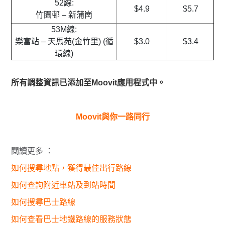
52線:
$4.9
$5.7
竹園邨 – 新蒲崗
53M線:
樂富站 – 天馬苑(金竹里) (循
$3.0
$3.4
環線)
所有調整資訊已添加至Moovit應用程式中。
Moovit與你一路同行
閱讀更多 ：
如何搜尋地點，獲得最佳出行路線
如何查詢附近車站及到站時間
如何搜尋巴士路線
如何查看巴士地鐵路線的服務狀態