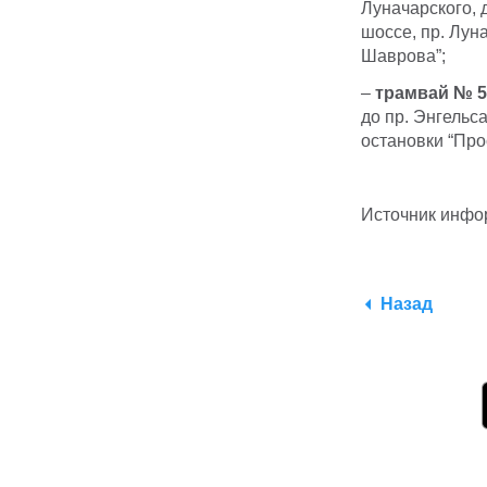
Луначарского, 
шоссе, пр. Лун
Шаврова”;
–
трамвай № 5
до пр. Энгельса
остановки “Про
Источник инф
Назад