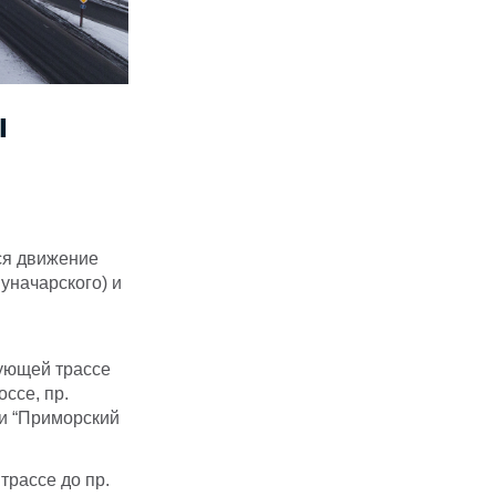
ы
тся движение
Луначарского) и
вующей трассе
оссе, пр.
ки “Приморский
трассе до пр.