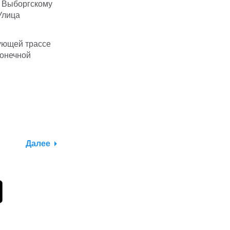
), Выборгскому
Улица
вующей трассе
конечной
Далее