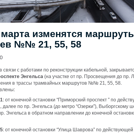
2 марта изменятся маршрут
ев №№ 21, 55, 58
20
 в связи с работами по реконструкции кабельной, закрывае
оспекте Энгельса
(на участке от пр. Просвещения до пр. 
нения в трассы трамвайных маршрутов №№ 21, 55, 58.
влены:
1
: от конечной остановки “Приморский проспект ” по дейст
, далее по пр. Энгельса (до метро “Озерки”), Выборгскому ш
пр. Энгельса в обратном направлении до конечной останов
5
: от конечной остановки “Улица Шаврова” по действующей 