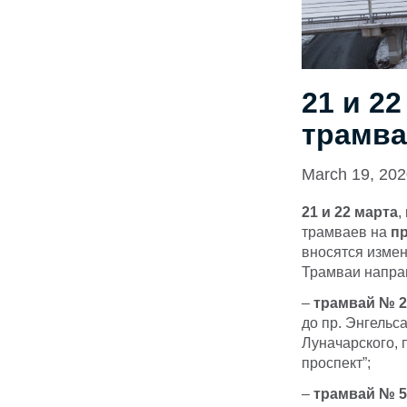
21 и 2
трамва
March 19, 20
21 и 22 марта
,
трамваев на
пр
вносятся изме
Трамваи напра
–
трамвай № 2
до пр. Энгельса
Луначарского, 
проспект”;
–
трамвай № 5