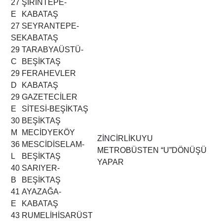
27
ŞİRİNTEPE-
E
KABATAŞ
27
SEYRANTEPE-
SE
KABATAŞ
29
TARABYAÜSTÜ-
C
BEŞİKTAŞ
29
FERAHEVLER
D
KABATAŞ
29
GAZETECİLER
E
SİTESİ-BEŞİKTAŞ
30
BEŞİKTAŞ
M
MECİDYEKÖY
ZİNCİRLİKUYU
36
MESCİDİSELAM-
METROBÜSTEN “U”DÖNÜŞÜ
L
BEŞİKTAŞ
YAPAR
40
SARIYER-
B
BEŞİKTAŞ
41
AYAZAĞA-
E
KABATAŞ
43
RUMELİHİSARÜST