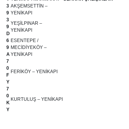
3
AKŞEMSETTİN –
9
YENİKAPI
3
YEŞİLPINAR –
9
YENİKAPI
D
6
ESENTEPE /
9
MECİDİYEKÖY –
A
YENİKAPI
7
0
FERİKÖY – YENİKAPI
F
Y
7
0
KURTULUŞ – YENİKAPI
K
Y