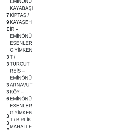
EMİNÖNÜ
KAYABAŞI
7
KİPTAŞ /
9
KAYAŞEH
E
İR –
EMİNÖNÜ
ESENLER
GİYİMKEN
3
T /
3
TURGUT
REİS –
EMİNÖNÜ
3
ARNAVUT
3
KÖY –
6
EMİNÖNÜ
ESENLER
GİYİMKEN
3
T / BİRLİK
3
MAHALLE