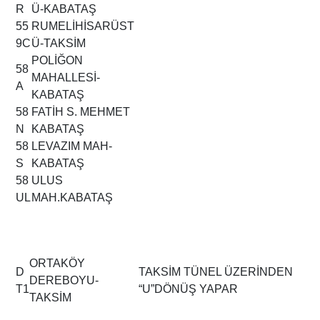
R
Ü-KABATAŞ
55
RUMELİHİSARÜST
9C
Ü-TAKSİM
POLİĞON
58
MAHALLESİ-
A
KABATAŞ
58
FATİH S. MEHMET
N
KABATAŞ
58
LEVAZIM MAH-
S
KABATAŞ
58
ULUS
UL
MAH.KABATAŞ
ORTAKÖY
D
TAKSİM TÜNEL ÜZERİNDEN
DEREBOYU-
T1
“U”DÖNÜŞ YAPAR
TAKSİM