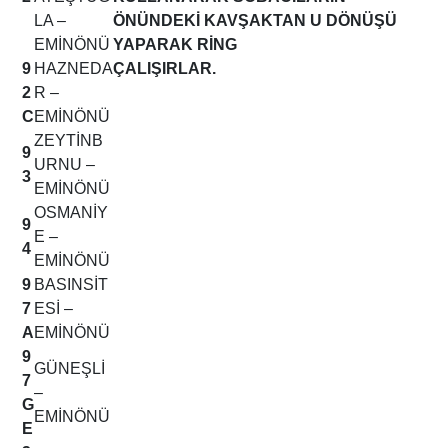
LA –
ÖNÜNDEKİ KAVŞAKTAN U DÖNÜŞÜ
EMİNÖNÜ
YAPARAK RİNG
9
HAZNEDA
ÇALIŞIRLAR.
2
R –
C
EMİNÖNÜ
ZEYTİNB
9
URNU –
3
EMİNÖNÜ
OSMANİY
9
E –
4
EMİNÖNÜ
9
BASINSİT
7
ESİ –
A
EMİNÖNÜ
9
GÜNEŞLİ
7
–
G
EMİNÖNÜ
E