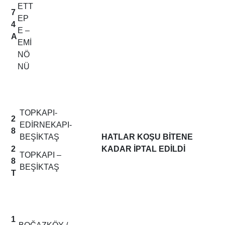
ETT
7
EP
4
E –
A
EMİ
NÖ
NÜ
TOPKAPI-
2
EDİRNEKAPI-
8
BEŞİKTAŞ
HATLAR KOŞU BİTENE
2
KADAR İPTAL EDİLDİ
TOPKAPI –
8
BEŞİKTAŞ
T
1