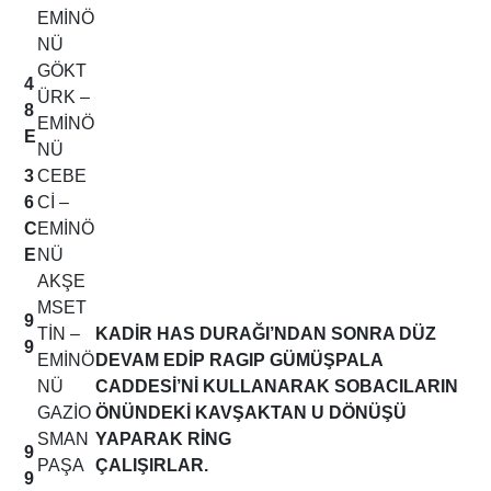
EMİNÖ
NÜ
GÖKT
4
ÜRK –
8
EMİNÖ
E
NÜ
3
CEBE
6
Cİ –
C
EMİNÖ
E
NÜ
AKŞE
MSET
9
TİN –
KADİR HAS DURAĞI’NDAN SONRA DÜZ
9
EMİNÖ
DEVAM EDİP RAGIP GÜMÜŞPALA
NÜ
CADDESİ’Nİ KULLANARAK SOBACILARIN
GAZİO
ÖNÜNDEKİ KAVŞAKTAN U DÖNÜŞÜ
SMAN
YAPARAK RİNG
9
PAŞA
ÇALIŞIRLAR.
9