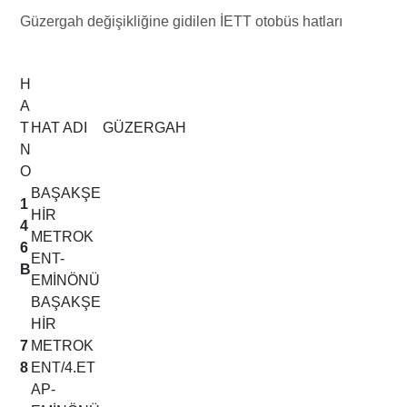
Güzergah değişikliğine gidilen İETT otobüs hatları
H
A
T
HAT ADI
GÜZERGAH
N
O
BAŞAKŞE
1
HİR
4
METROK
6
ENT-
B
EMİNÖNÜ
BAŞAKŞE
HİR
7
METROK
8
ENT/4.ET
AP-