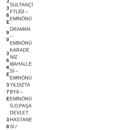
3
SULTANÇİ
3
FTLİĞİ –
6
EMİNÖNÜ
E
DRAMAN
9
–
0
EMİNÖNÜ
KARADE
3
NİZ
6
MAHALLE
K
Sİ –
E
EMİNÖNÜ
3
YILDIZTA
7
BYA –
E
EMİNÖNÜ
G.O.PAŞA
DEVLET
3
HASTANE
8
Sİ /