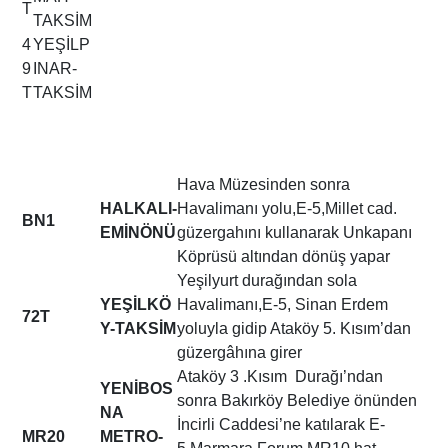
T
TAKSİM
4
YEŞİLP
9
INAR-
T
TAKSİM
Hava Müzesinden sonra
HALKALI-
Havalimanı yolu,E-5,Millet cad.
BN1
EMİNÖNÜ
güzergahını kullanarak Unkapanı
Köprüsü altından dönüş yapar
Yeşilyurt durağından sola
YEŞİLKÖ
Havalimanı,E-5, Sinan Erdem
72T
Y-TAKSİM
yoluyla gidip Ataköy 5. Kısım’dan
güzergâhına girer
Ataköy 3 .Kısım Durağı’ndan
YENİBOS
sonra Bakırköy Belediye önünden
NA
İncirli Caddesi’ne katılarak E-
MR20
METRO-