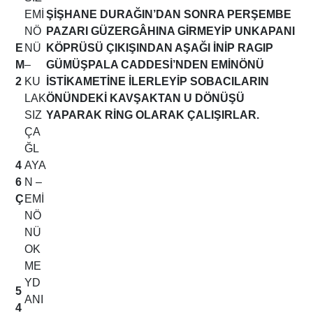
EMİ
ŞİŞHANE DURAĞIN’DAN SONRA PERŞEMBE
NÖ
PAZARI GÜZERGÂHINA GİRMEYİP UNKAPANI
E
NÜ
KÖPRÜSÜ ÇIKIŞINDAN AŞAĞI İNİP RAGIP
M
–
GÜMÜŞPALA CADDESİ’NDEN EMİNÖNÜ
2
KU
İSTİKAMETİNE İLERLEYİP SOBACILARIN
LAK
ÖNÜNDEKİ KAVŞAKTAN U DÖNÜŞÜ
SIZ
YAPARAK RİNG OLARAK ÇALIŞIRLAR.
ÇA
ĞL
4
AYA
6
N –
Ç
EMİ
NÖ
NÜ
OK
ME
YD
5
ANI
4