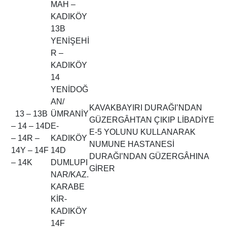
MAH –
KADIKÖY
13B
YENİŞEHİ
R –
KADIKÖY
14
YENİDOĞ
AN/
KAVAKBAYIRI DURAĞI’NDAN
13 – 13B
ÜMRANİY
GÜZERGÂHTAN ÇIKIP LİBADİYE
– 14 – 14D
E-
E-5 YOLUNU KULLANARAK
– 14R –
KADIKÖY
NUMUNE HASTANESİ
14Y – 14F
14D
DURAĞI’NDAN GÜZERGÂHINA
– 14K
DUMLUPI
GİRER
NAR/KAZ.
KARABE
KİR-
KADIKÖY
14F