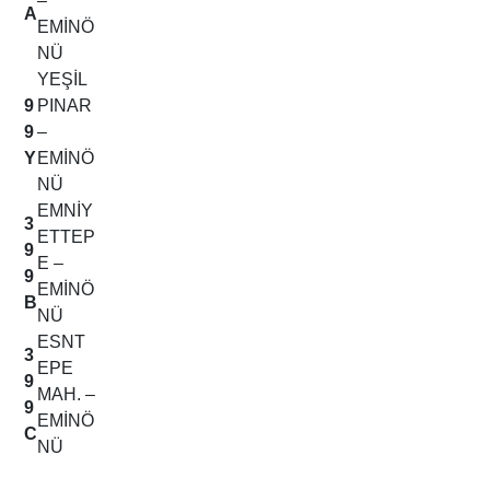
–
A
EMİNÖ
NÜ
YEŞİL
9
PINAR
9
–
Y
EMİNÖ
NÜ
EMNİY
3
ETTEP
9
E –
9
EMİNÖ
B
NÜ
ESNT
3
EPE
9
MAH. –
9
EMİNÖ
C
NÜ