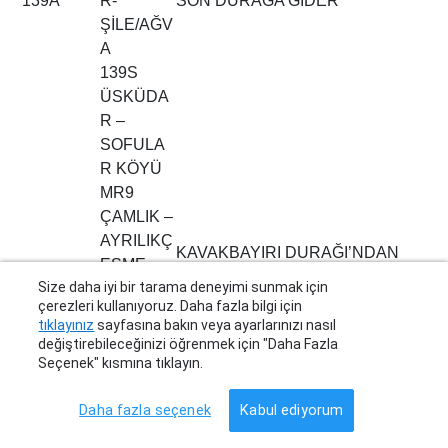
139A
R-
SON DURAĞA GİDER
ŞİLE/AĞV
A
139S
ÜSKÜDA
R –
SOFULA
R KÖYÜ
MR9
ÇAMLIK –
AYRILIKÇ
KAVAKBAYIRI DURAĞI’NDAN
EŞME
SONRA LİBADİE E-5
Size daha iyi bir tarama deneyimi sunmak için
MR9 –
14YK
GÜZERGÂHINDAN
çerezleri kullanıyoruz. Daha fazla bilgi için
14YK
YENİDOĞ
AYRILIKÇEŞME SON DURAĞA
tıklayınız
sayfasına bakın veya ayarlarınızı nasıl
AN/ŞİLE
değiştirebileceğinizi öğrenmek için "Daha Fazla
GİDER
YOLU-
Seçenek" kısmına tıklayın.
AYRILIKÇ
EŞME
Daha fazla seçenek
Kabul ediyorum
251