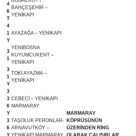
BOĞAZKÖY /
4
BAHÇEŞEHİR –
6
YENİKAPI
T
4
1
AYAZAĞA – YENİKAPI
Y
YENİBOSNA
3
KUYUMCUKENT –
1
YENİKAPI
3
TOKİ AYAZMA –
1
YENİKAPI
Y
3
3
CEBECİ – YENİKAPI
6
MARMARAY
Y
MARMARAY
3
TAŞOLUK PERONLAR-
KÖPRÜSÜNÜN
6
ARNAVUTKÖY –
ÜZERİNDEN RİNG
Y
YENİKAPI MARMARAY
OLARAK ÇALIŞIRLAR