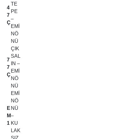
TE
4
PE
7
–
Ç
EMİ
NÖ
NÜ
ÇIK
SAL
7
IN –
7
EMİ
Ç
NÖ
NÜ
EMİ
NÖ
E
NÜ
M
–
1
KU
LAK
SIZ