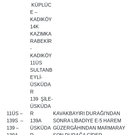
KÜPLÜC
E –
KADIKÖY
14K
KAZIMKA
RABEKİR
-
KADIKÖY
11ÜS
SULTANB
EYLİ-
ÜSKÜDA
R
139 ŞİLE-
ÜSKÜDA
11ÜS –
R
KAVAKBAYIRI DURAĞI’NDAN
139S –
139A
SONRA LİBADİYE E-5 HAREM
139 –
ÜSKÜDA
GÜZERGÂHINDAN MARMARAY