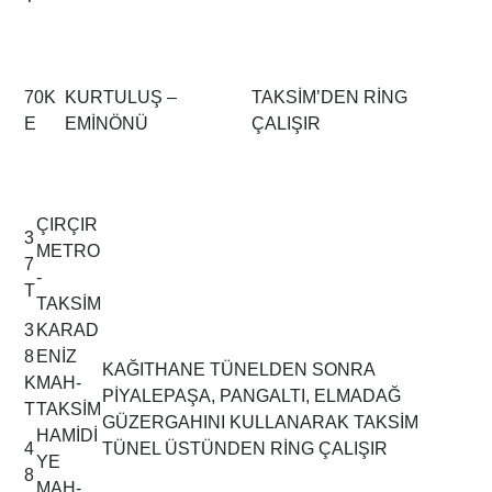
70K
KURTULUŞ –
TAKSİM’DEN RİNG
E
EMİNÖNÜ
ÇALIŞIR
ÇIRÇIR
3
METRO
7
-
T
TAKSİM
3
KARAD
8
ENİZ
KAĞITHANE TÜNELDEN SONRA
K
MAH-
PİYALEPAŞA, PANGALTI, ELMADAĞ
T
TAKSİM
GÜZERGAHINI KULLANARAK TAKSİM
HAMİDİ
4
TÜNEL ÜSTÜNDEN RİNG ÇALIŞIR
YE
8
MAH-