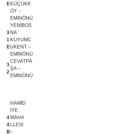
E
KÜÇÜKK
ÖY –
EMİNÖNÜ
YENİBOS
3
NA
1
KUYUMC
E
UKENT –
EMİNÖNÜ
CEVATPA
3
ŞA –
2
EMİNÖNÜ
HAMİD
İYE
4
MAHA
4
LLESİ
B
–