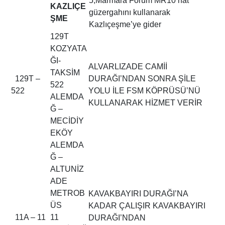
5,Marmara Forum MR10 hat
KAZLIÇE
güzergahını kullanarak
ŞME
Kazlıçeşme’ye gider
129T
KOZYATA
ĞI-
ALVARLIZADE CAMİİ
TAKSİM
129T –
DURAĞI’NDAN SONRA ŞİLE
522
522
YOLU İLE FSM KÖPRÜSÜ’NÜ
ALEMDA
KULLANARAK HİZMET VERİR
Ğ –
MECİDİY
EKÖY
ALEMDA
Ğ –
ALTUNİZ
ADE
METROB
KAVAKBAYIRI DURAĞI’NA
ÜS
KADAR ÇALIŞIR KAVAKBAYIRI
11A – 11
11
DURAĞI’NDAN