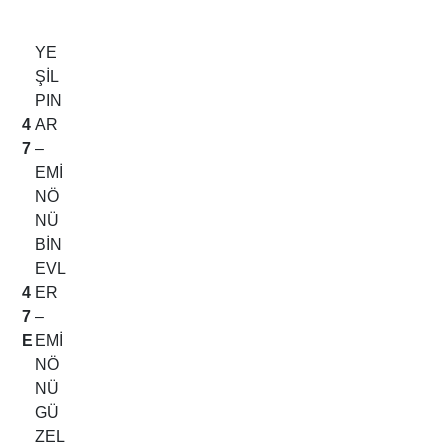
YE
ŞİL
PIN
4
AR
7
–
EMİ
NÖ
NÜ
BİN
EVL
4
ER
7
–
E
EMİ
NÖ
NÜ
GÜ
ZEL