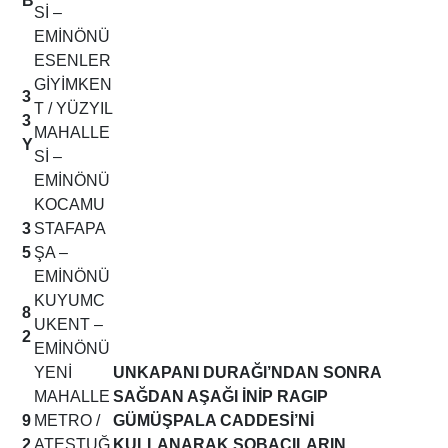
B
Sİ –
EMİNÖNÜ
ESENLER
GİYİMKEN
3
T / YÜZYIL
3
MAHALLE
Y
Sİ –
EMİNÖNÜ
KOCAMU
3
STAFAPA
5
ŞA –
EMİNÖNÜ
KUYUMC
8
UKENT –
2
EMİNÖNÜ
YENİ
UNKAPANI DURAĞI’NDAN SONRA
MAHALLE
SAĞDAN AŞAĞI İNİP RAGIP
9
METRO /
GÜMÜŞPALA CADDESİ’Nİ
2
ATEŞTUĞ
KULLANARAK SOBACILARIN