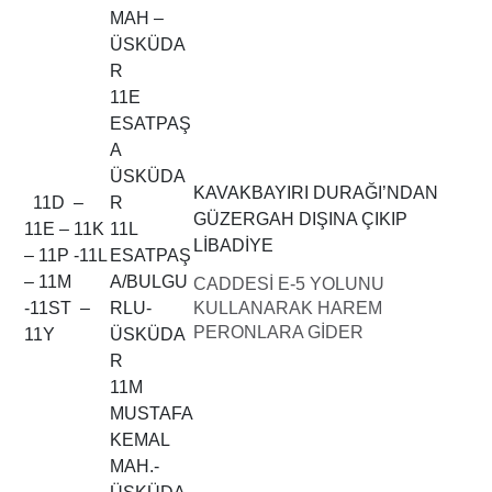
MAH –
ÜSKÜDA
R
11E
ESATPAŞ
A
ÜSKÜDA
KAVAKBAYIRI DURAĞI’NDAN
11D –
R
GÜZERGAH DIŞINA ÇIKIP
11E – 11K
11L
LİBADİYE
– 11P -11L
ESATPAŞ
– 11M
A/BULGU
CADDESİ E-5 YOLUNU
-11ST –
RLU-
KULLANARAK HAREM
PERONLARA GİDER
11Y
ÜSKÜDA
R
11M
MUSTAFA
KEMAL
MAH.-