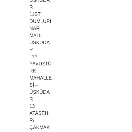
ÜSKÜDA
R
11ST
DUMLUPI
NAR
MAH.-
ÜSKÜDA
R
11Y
YAVUZTÜ
RK
MAHALLE
Sİ –
ÜSKÜDA
R
13
ATAŞEHİ
R/
ÇAKMAK