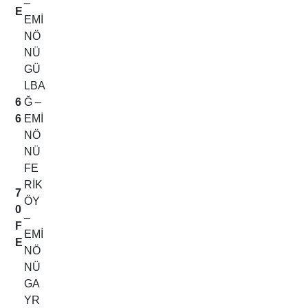
–
E
EMİ
NÖ
NÜ
GÜ
LBA
6
Ğ –
6
EMİ
NÖ
NÜ
FE
RİK
7
ÖY
0
–
F
EMİ
E
NÖ
NÜ
GA
YR