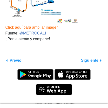
Click aquí para ampliar imagen
Fuente:
@METROCALI
¡Ponte atento y comparte!
Previo
Siguiente
Utilizamos cookies para que tengas una mejor
Privacy Policy
|
Terms
|
Support
experiencia de navegación. Consulta
política de