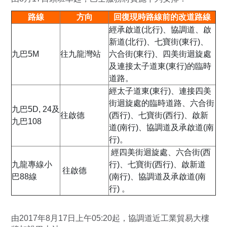
路線
方向
回復現時路線前的改道路線
經承啟道(北行)、協調道、啟
新道(北行)、七寶街(東行)、
九巴5M
往九龍灣站
六合街(東行)、四美街迴旋處
及連接太子道東(東行)的臨時
道路。
經太子道東(東行)、連接四美
街迴旋處的臨時道路、六合街
九巴5D, 24及
往啟德
(西行)、七寶街(西行)、啟新
九巴108
道(南行)、協調道及承啟道(南
行)。
經四美街迴旋處、六合街(西
九龍專線小
行)、七寶街(西行)、啟新道
往啟德
巴88線
(南行)、協調道及承啟道(南
行) 。
由2017年8月17日上午05:20起，協調道近工業貿易大樓