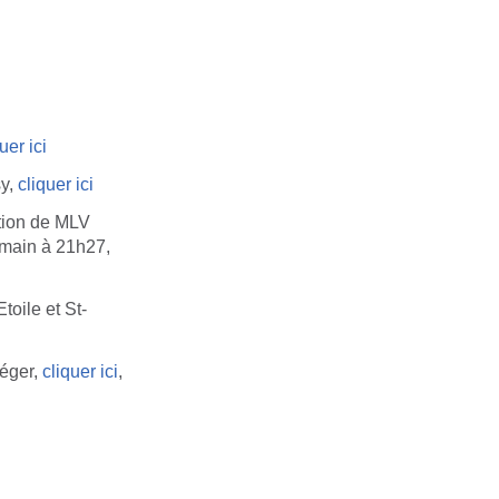
uer ici
sy,
cliquer ici
ction de MLV
rmain à 21h27,
toile et St-
Léger,
cliquer ici
,