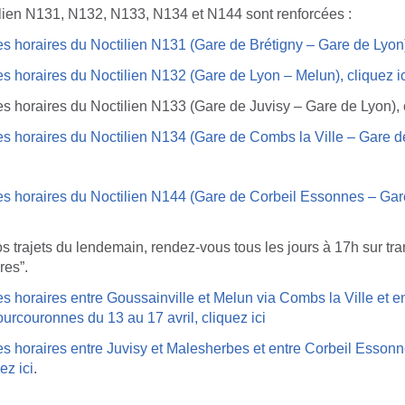
ilien N131, N132, N133, N134 et N144 sont renforcées :
es horaires du Noctilien N131 (Gare de Brétigny – Gare de Lyon),
es horaires du Noctilien N132 (Gare de Lyon – Melun), cliquez ic
es horaires du Noctilien N133 (Gare de Juvisy – Gare de Lyon), c
es horaires du Noctilien N134 (Gare de Combs la Ville – Gare d
les horaires du Noctilien N144 (Gare de Corbeil Essonnes – Gar
s trajets du lendemain, rendez-vous tous les jours à 17h sur tra
res”.
es horaires entre Goussainville et Melun via Combs la Ville et en
ourcouronnes du 13 au 17 avril, cliquez ici
es horaires entre Juvisy et Malesherbes et entre Corbeil Esson
ez ici
.