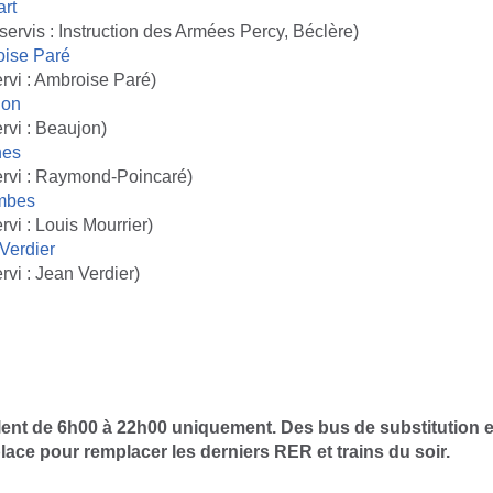
rt
ervis : Instruction des Armées Percy, Béclère)
oise Paré
rvi : Ambroise Paré)
jon
rvi : Beaujon)
hes
ervi : Raymond-Poincaré)
mbes
rvi : Louis Mourrier)
Verdier
rvi : Jean Verdier)
ent de 6h00 à 22h00 uniquement. Des bus de substitution et
lace pour remplacer les derniers RER et trains du soir.