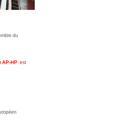
nsemble du
e AP-HP
est
Européen