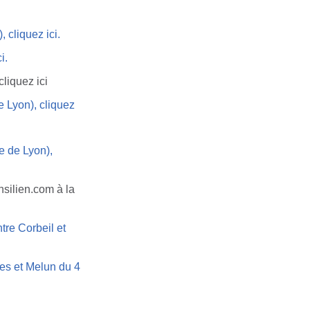
 cliquez ici.
i.
liquez ici
e Lyon), cliquez
e de Lyon),
nsilien.com à la
tre Corbeil et
nes et Melun du 4