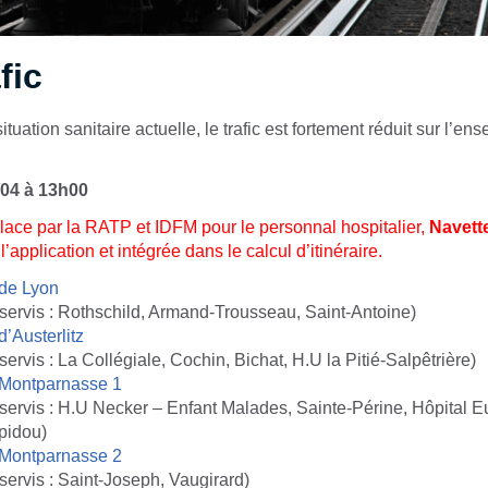
fic
ituation sanitaire actuelle, le trafic est fortement réduit sur l’e
/04 à 13
h00
place par la RATP et IDFM pour le personnal hospitalier,
Navett
’application et intégrée dans le calcul d’itinéraire.
 de Lyon
servis : Rothschild, Armand-Trousseau, Saint-Antoine)
’Austerlitz
ervis : La Collégiale, Cochin, Bichat, H.U la Pitié-Salpêtrière)
 Montparnasse 1
servis : H.U Necker – Enfant Malades, Sainte-Périne, Hôpital 
pidou)
 Montparnasse 2
servis : Saint-Joseph, Vaugirard)