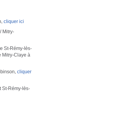
n,
cliquer ici
 Mitry-
de St-Rémy-lès-
 Mitry-Claye à
obinson,
cliquer
et St-Rémy-lès-