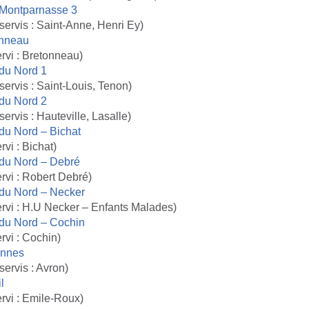
 Montparnasse 3
servis : Saint-Anne, Henri Ey)
onneau
rvi : Bretonneau)
du Nord 1
ervis : Saint-Louis, Tenon)
du Nord 2
ervis : Hauteville, Lasalle)
du Nord – Bichat
rvi : Bichat)
 du Nord – Debré
rvi : Robert Debré)
du Nord – Necker
ervi : H.U Necker – Enfants Malades)
du Nord – Cochin
rvi : Cochin)
ennes
ervis : Avron)
l
rvi : Emile-Roux)