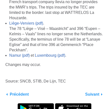
French transport company Ilevia no longer provides
the MWR’s trips. The trips insured by the TEC are
limited to the border: last stop at WATTRELOS La
Houzarde.
Liège-Verviers (pdf)
.
The 78 “Liège – Visé – Maastricht” and 396 “Eupen –
Kelmis – Vaals” lines no longer serve the Netherlands.
Specifically, the terminus of line 78 will be at “Lanaye
Eglise” and that of line 396 at Gemmenich “Place
Peckham”.
Namur (pdf)
et
Luxembourg (pdf)
.
Changes may occur.
Source: SNCB, STIB, De Lijn, TEC
Précédent
Suivant