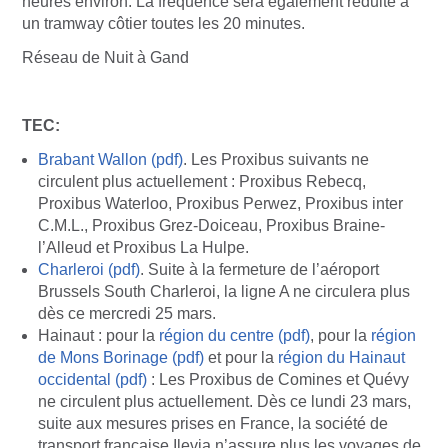
heures environ. La fréquence sera également réduite à
un tramway côtier toutes les 20 minutes.
Réseau de Nuit à Gand
TEC:
Brabant Wallon (pdf)
. Les Proxibus suivants ne
circulent plus actuellement : Proxibus Rebecq,
Proxibus Waterloo, Proxibus Perwez, Proxibus inter
C.M.L., Proxibus Grez-Doiceau, Proxibus Braine-
l’Alleud et Proxibus La Hulpe.
Charleroi (pdf)
. Suite à la fermeture de l’aéroport
Brussels South Charleroi, la ligne A ne circulera plus
dès ce mercredi 25 mars.
Hainaut : pour la
région du centre (pdf)
, pour la
région
de Mons Borinage (pdf)
et pour la
région du Hainaut
occidental (pdf)
: Les Proxibus de Comines et Quévy
ne circulent plus actuellement. Dès ce lundi 23 mars,
suite aux mesures prises en France, la société de
transport française Ilevia n’assure plus les voyages de