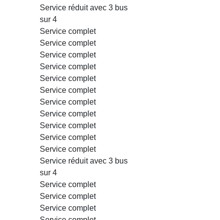
Service réduit avec 3 bus
sur 4
Service complet
Service complet
Service complet
Service complet
Service complet
Service complet
Service complet
Service complet
Service complet
Service complet
Service complet
Service réduit avec 3 bus
sur 4
Service complet
Service complet
Service complet
Service complet