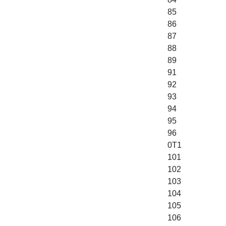
85
86
87
88
89
91
92
93
94
95
96
0T1
101
102
103
104
105
106