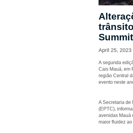
Alteraç
trânsit
Summi
April 25, 2023
A segunda edição
Cais Mauá, em P
região Central 
evento neste an
A Secretaria de
(EPTC), informa 
avenidas Mauá e
maior fluidez ao 