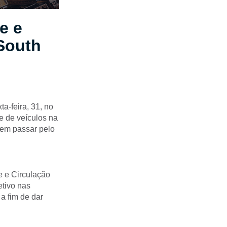
e e
 South
a-feira, 31, no
e de veículos na
vem passar pelo
e e Circulação
etivo nas
a fim de dar