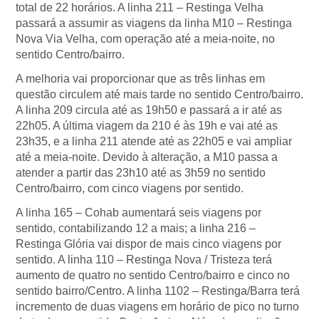
total de 22 horários. A linha 211 – Restinga Velha
passará a assumir as viagens da linha M10 – Restinga
Nova Via Velha, com operação até a meia-noite, no
sentido Centro/bairro.
A melhoria vai proporcionar que as três linhas em
questão circulem até mais tarde no sentido Centro/bairro.
A linha 209 circula até as 19h50 e passará a ir até as
22h05. A última viagem da 210 é às 19h e vai até as
23h35, e a linha 211 atende até as 22h05 e vai ampliar
até a meia-noite. Devido à alteração, a M10 passa a
atender a partir das 23h10 até as 3h59 no sentido
Centro/bairro, com cinco viagens por sentido.
A linha 165 – Cohab aumentará seis viagens por
sentido, contabilizando 12 a mais; a linha 216 –
Restinga Glória vai dispor de mais cinco viagens por
sentido. A linha 110 – Restinga Nova / Tristeza terá
aumento de quatro no sentido Centro/bairro e cinco no
sentido bairro/Centro. A linha 1102 – Restinga/Barra terá
incremento de duas viagens em horário de pico no turno