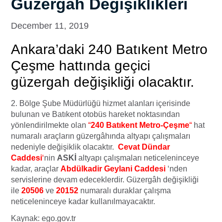
Güzergah Değişiklikleri
December 11, 2019
Ankara’daki
240 Batıkent Metro
Çeşme hattında geçici
güzergah değişikliği olacaktır.
2. Bölge Şube Müdürlüğü hizmet alanları içerisinde
bulunan ve Batıkent otobüs hareket noktasından
yönlendirilmekte olan
“
240 Batıkent Metro-Çeşme
“
hat
numaralı araçların güzergâhında altyapı çalışmaları
nedeniyle değişiklik olacaktır.
Cevat Dündar
Caddesi
‘
nin
ASKİ
altyapı çalışmaları neticeleninceye
kadar, araçlar
Abdülkadir Geylani Caddesi
‘nden
servislerine devam edeceklerdir. Güzergâh değişikliği
ile
20506
ve
20152
numaralı duraklar çalışma
neticeleninceye kadar kullanılmayacaktır.
Kaynak: ego.gov.tr