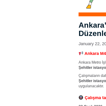
Ankara’
Düzenl
January 22, 2
Ankara M4 
Ankara Metro İş
Şehitler istasyo
Çalışmaların dah
Şehitler istasy
uygulanacaktır.
Çalışma tar