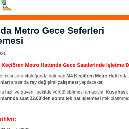
da Metro Gece Seferleri
emesi
026
Keçiören Metro Hattında Gece Saatlerinde İşletme 
letmesi sorumluluğunda bulunan
M4 Keçiören Metro Hattı
’nda
nları
arasında
ray değişimi çalışması
yapılacaktır.
a hızlı ve güvenli şekilde yürütülebilmesi amacıyla,
Kuyubaşı, 
onlarında saat 22.00’den sonra tek hat işletmesi
(tek platformd
ihleri: