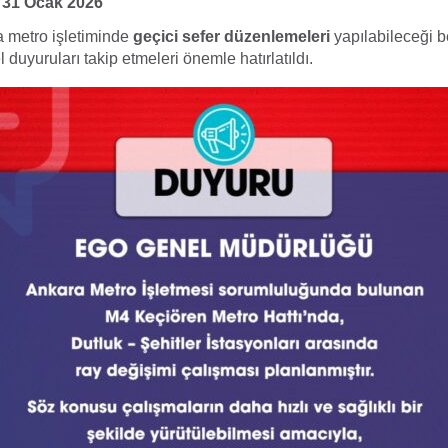
 31 Ocak 2026
 metro işletiminde
geçici sefer düzenlemeleri
yapılabileceği bel
 duyuruları takip etmeleri önemle hatırlatıldı.