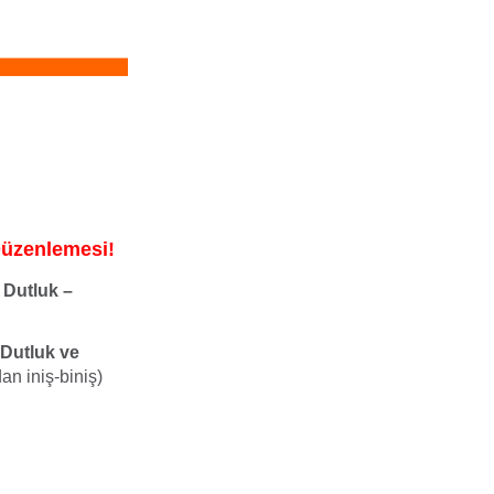
Düzenlemesi!
,
Dutluk –
Dutluk ve
an iniş-biniş)