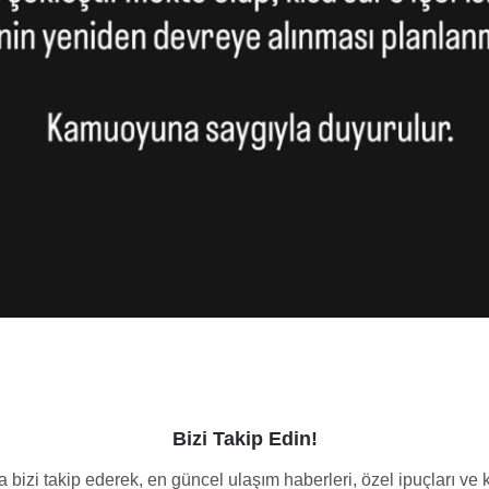
Bizi Takip Edin!
 bizi takip ederek, en güncel ulaşım haberleri, özel ipuçları v