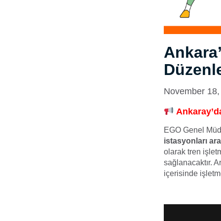
Ankara’
Düzenl
November 18,
Ankaray’da
EGO Genel Müdü
istasyonları ar
olarak tren işlet
sağlanacaktır. A
içerisinde işlet