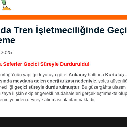
da Tren İşletmeciliğinde Geçi
eme
 2025
 Seferler Geçici Süreyle Durduruldu!
rlüğü’nün yaptığı duyuruya göre,
Ankaray
hattında
Kurtuluş –
asında meydana gelen enerji arızası nedeniyle
, yolcu güvenliğ
meciliği
geçici süreyle durdurulmuştur
. Bu güzergâhta ulaşım
rızaya ilişkin ekipler gerekli müdahaleleri gerçekleştirmekte olup
menin yeniden devreye alınması planlanmaktadır.