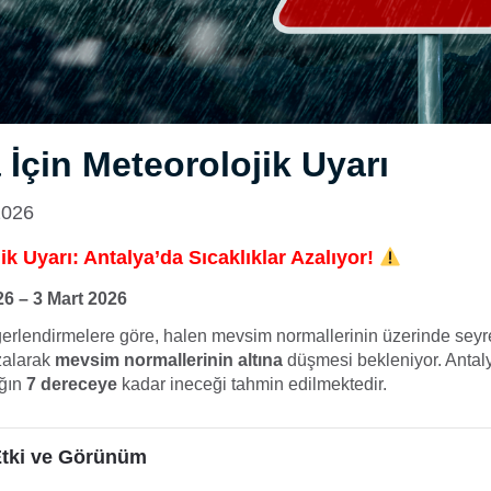
 İçin Meteorolojik Uyarı
2026
k Uyarı: Antalya’da Sıcaklıklar Azalıyor!
6 – 3 Mart 2026
ğerlendirmelere göre, halen mevsim normallerinin üzerinde sey
azalarak
mevsim normallerinin altına
düşmesi bekleniyor. Anta
ığın
7 dereceye
kadar ineceği tahmin edilmektedir.
tki ve Görünüm