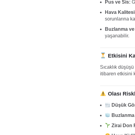
Pus ve Sis:
Gö
Hava Kalitesi
sorunlarına kar
Buzlanma ve
yaşanabilir.
Etkisini K
Sıcaklık düşüşü 
itibaren etkisin
Olası Risk
Düşük Gör
Buzlanma 
Zirai Don 