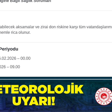
liğine Bağlı Sağlık Sorunları
ilecek aksamalar ve zirai don riskine karşı tüm vatandaşlarımız
nemle rica olunur.
 Periyodu
.02.2026 – 00.00
026 – 09.00