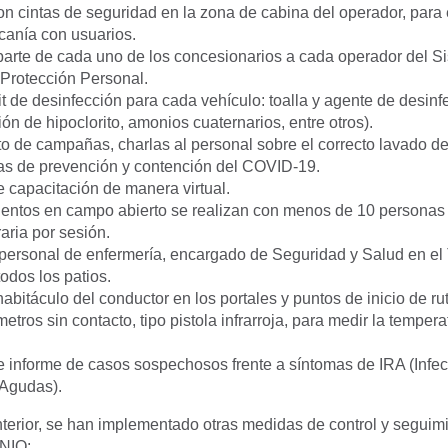
n cintas de seguridad en la zona de cabina del operador, para e
rcanía con usuarios.
parte de cada uno de los concesionarios a cada operador del S
Protección Personal.
t de desinfección para cada vehículo: toalla y agente de desinfe
ión de hipoclorito, amonios cuaternarios, entre otros).
to de campañas, charlas al personal sobre el correcto lavado d
s de prevención y contención del COVID-19.
e capacitación de manera virtual.
entos en campo abierto se realizan con menos de 10 personas
aria por sesión.
personal de enfermería, encargado de Seguridad y Salud en el 
odos los patios.
abitáculo del conductor en los portales y puntos de inicio de ru
tros sin contacto, tipo pistola infrarroja, para medir la tempera
 e informe de casos sospechosos frente a síntomas de IRA (Infe
 Agudas).
nterior, se han implementado otras medidas de control y seguimi
NIO: