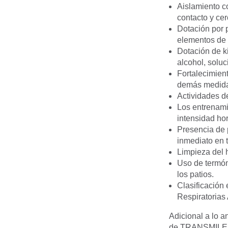
Aislamiento co
contacto y ce
Dotación por 
elementos de 
Dotación de ki
alcohol, soluc
Fortalecimien
demás medida
Actividades d
Los entrenami
intensidad hor
Presencia de 
inmediato en t
Limpieza del h
Uso de termóme
los patios.
Clasificación
Respiratorias
Adicional a lo a
de TRANSMILE