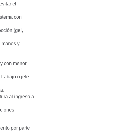
vitar el
istema con
cción (gel,
e manos y
 y con menor
Trabajo o jefe
ta.
tura al ingreso a
cciones
ento por parte