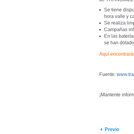
Se tiene disp
hora valle y 
Se realiza lim
Campañas info
En las batería
se han dotado 
Aquí encontrarás
Fuente:
www.tra
¡Mantente infor
Previo