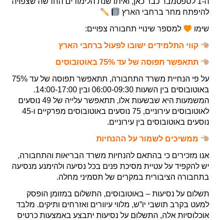
ה-1 לספטמבר כבר כאן, ואיתו שנת הלימודים החדשה שצפויה
להיפתח מחר ברחבי הארץ
שימו
למספר שינויי תחבורה צפויים:
קווי התלמידים ישובו לפעול ברחבי הארץ
תתאפשר תפוסה של עד 75% באוטובוסים
על פי הנחיית משרד התחבורה, תתאפשר תפוסה של עד 75%
באוטובוסים בין השעות 06:00-09:30 ובין 14:00-17:00.
המשמעות היא שבשעות אלו, תתאפשר עלייה של 49 נוסעים
לאוטובוסים עירוניים, 75 נוסעים באוטובוסים מפרקיים ו-45
נוסעים באוטובוסים בין עירוניים.
ממשיכים לשמור על ההנחיות
אנו מזכירים כי בהתאם להנחיות משרד הבריאות והתחבורה,
יש להקפיד על עטיית מסיכת פנים בכל נסיעה ולהימנע מנסיעה
בתחבורה הציבורית במקרים של תסמיני מחלה.
תשלום על נסיעות – באוטובוסים, התשלום במזומן הופסק
למעט בקרב תושבי יו”ש, מלווי עיוורים ואזרחים ותיקים. מלבד
אוכלוסיות אלה, התשלום על נסיעות יתבצע באמצעות כרטיס