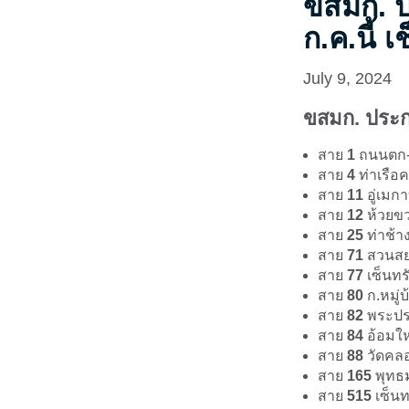
ขสมก. ป
ก.ค.นี้ 
July 9, 2024
ขสมก. ประก
สาย
1
ถนนตก-ท
สาย
4
ท่าเรือค
สาย
11
อู่เมก
สาย
12
ห้วยขว
สาย
25
ท่าช้า
สาย
71
สวนสยา
สาย
77
เซ็นทร
สาย
80
ก.หมู่
สาย
82
พระประ
สาย
84
อ้อมให
สาย
88
วัดคลอ
สาย
165
พุทธ
สาย
515
เซ็นท