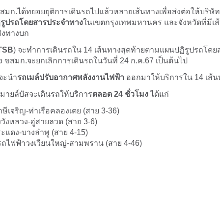
ขสมก.ได้ทยอยยุติการเดินรถไปแล้วหลายเส้นทางเพื่อส่งต่อให้บริษ
ิรูปรถโดยสารประจำทาง
ในเขตกรุงเทพมหานคร และจังหวัดที่มีเส้
่งทางบก
TSB
) จะทำการเดินรถใน 14 เส้นทางสุดท้ายตามแผนปฏิรูปรถโดยสาร 
ึ่ง ขสมก.จะยกเลิกการเดินรถในวันที่ 24 ก.ค.67 เป็นต้นไป
่จะนำ
รถเมล์ปรับอากาศพลังงานไฟฟ้า
ออกมาให้บริการใน 14 เส้
สมายล์บัสจะเดินรถให้บริการ
ตลอด 24 ชั่วโมง
ได้แก่
ษีเจริญ-ท่าเรือคลองเตย (สาย 3-36)
งวังหลวง-อู่สายลวด (สาย 3-6)
แดง-บางลำพู (สาย 4-15)
ถไฟฟ้าวงเวียนใหญ่-สามพราน (สาย 4-46)