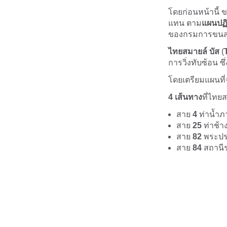
โดยก่อนหน้านี้ 
แทน ตาม
แผนปฏ
ของกรมการขนส
ไทยสมายล์ บัส
(
การวิ่งทับซ้อน ซ
โดยเตรียมแผนที
4 เส้นทาง
ที่ไทย
สาย
4
ท่าน้ำภา
สาย
25
ท่าช้า
สาย
82
พระประ
สาย
84
สถานีร