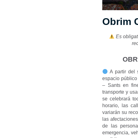
Obrim 
Es obligat
re
OBR
A partir de
espacio público
– Sants en fin
transporte y us
se celebrará t
horario, las c
variarán su reco
las afectacione
de las persona
emergencia, veh