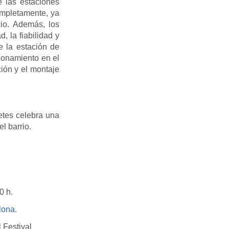
 las estaciones
ompletamente, ya
cio. Además, los
, la fiabilidad y
e la estación de
ionamiento en el
ción y el montaje
etes celebra una
l barrio.
0 h.
lona.
 Festival