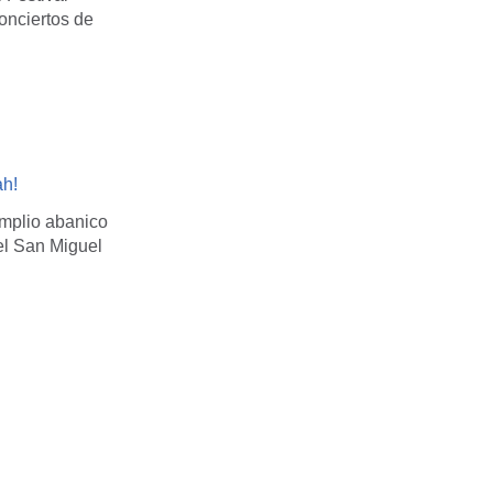
onciertos de
ah!
amplio abanico
del San Miguel