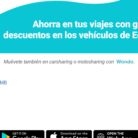
Muévete también en carsharing o motosharing con
Wondo
.
MB