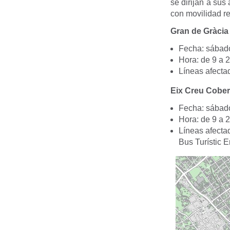
se dirijan a su
con movilidad r
Gran de Gràcia
Fecha: sábad
Hora: de 9 a 2
Líneas afectad
Eix Creu Cober
Fecha: sábad
Hora: de 9 a 2
Líneas afecta
Bus Turístic E