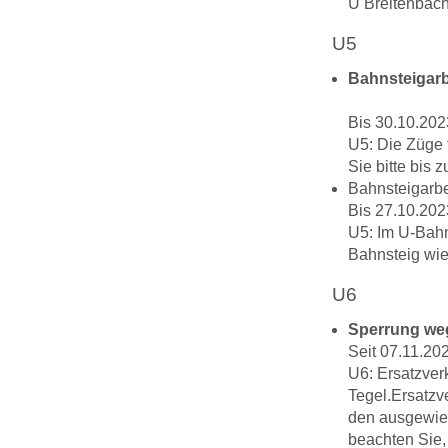
U Breitenbach
U5
Bahnsteigarb
Bis 30.10.202
U5: Die Züge 
Sie bitte bis
Bahnsteigarbe
Bis 27.10.202
U5: Im U-Bahn
Bahnsteig wie
U6
Sperrung we
Seit 07.11.20
U6: Ersatzver
Tegel.Ersatzv
den ausgewies
beachten Sie,