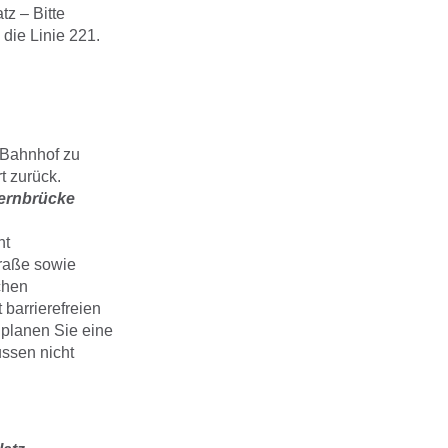
z – Bitte
die Linie 221.
-Bahnhof zu
t zurück.
ernbrücke
ht
traße sowie
chen
 barrierefreien
 planen Sie eine
ssen nicht