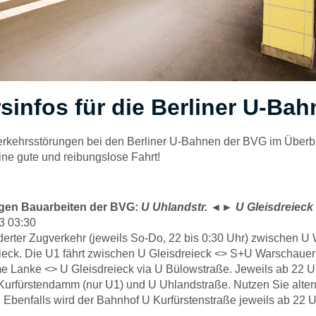
sinfos für die Berliner U-Ba
Verkehrsstörungen bei den Berliner U-Bahnen der BVG im Überbl
ne gute und reibungslose Fahrt!
gen Bauarbeiten der BVG:
U Uhlandstr.
◄►
U Gleisdreieck
3 03:30
erter Zugverkehr (jeweils So-Do, 22 bis 0:30 Uhr) zwischen U 
ieck. Die U1 fährt zwischen U Gleisdreieck <> S+U Warschauer
e Lanke <> U Gleisdreieck via U Bülowstraße. Jeweils ab 22 U
urfürstendamm (nur U1) und U Uhlandstraße. Nutzen Sie alter
Ebenfalls wird der Bahnhof U Kurfürstenstraße jeweils ab 22 