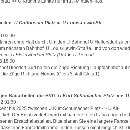
platz <> U Krumme Lanke nur im 10-Minuten-Takt.
eiten:
U Cottbusser Platz
►
U Louis-Lewin-Str.
3 03:30
fahren ohne Halt durch. Um den U-Bahnhof U Hellersdorf zu err
 zum nächsten Bahnhof, U Louis-Lewin-Straße, und von dort wied
iten:
U Elsterwerdaer Platz (U5)
►
U Tierpark
3 18:00
hof Biesdorf-Süd halten die Züge Richtung Hauptbahnhof auf
 die Züge Richtung Hönow (Gleis 3 statt Gleis 1).
gen Bauarbeiten der BVG:
U Kurt-Schumacher-Platz
◄►
U 
22 01:30
kehr bis 2025 zwischen U Kurt-Schumacher Platz <> U Alt-
erkehrDer Ersatzverkehr wird mit barrierefreien Fahrzeugen bed
enen Ersatzhaltestellen. Bitte planen Sie eine längere Fahrzei
 dass eine Fahrradmitnahme in den Bussen nicht möglich ist. Hi