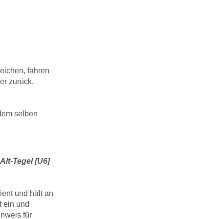
eichen, fahren
er zurück.
 dem selben
Alt-Tegel [U6]
ient und hält an
t ein und
nweis für