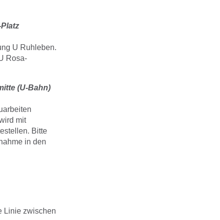
Platz
tung U Ruhleben.
 U Rosa-
mitte (U-Bahn)
uarbeiten
wird mit
stellen. Bitte
tnahme in den
 Linie zwischen