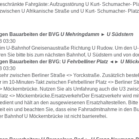
geschränkte Fahrgäste: Aufzugsstörung U Kurt- Schumacher- Plat
zwischen U Afrikanische Straße und U Kurt- Schumacher- Platz 
gen Bauarbeiten der BVG
U Mehringdamm
►
U Südstern
3 03:30
t im U-Bahnhof Gneisenaustraße Richtung U Rudow. Um den U
hren Sie bitte bis zum nächsten Bahnhof, U Südstern und von dor
gen Bauarbeiten der BVG: U
Fehrbelliner Platz
◄►
U Möck
3 03:30
kehr zwischen Berliner Straße <> Yorckstraße. Zusätzlich beste
 im 10-Minuten-Takt zwischen Fehrbelliner Platz <> Berliner S
> Möckernbrücke. Nutzen Sie als Umfahrung auch die U3 zwis
Platz <> Möckernbrücke.ErsatzverkehrDer Ersatzverkehr wird mit
dient und hält an den ausgewiesenen Ersatzhaltestellen. Bitte
eit ein und beachten Sie, dass eine Fahrradmitnahme in den Bu
er Bahnhof U Möckernbrücke ist nicht barrierefrei.