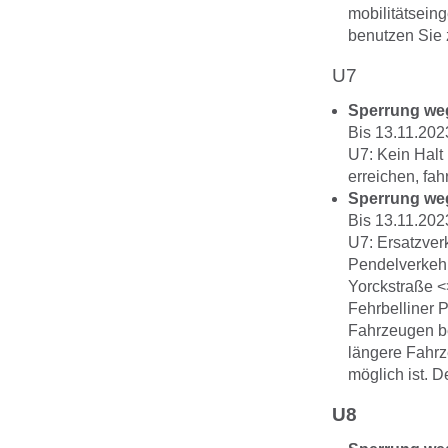
mobilitätsein
benutzen Sie 
U7
Sperrung we
Bis 13.11.202
U7: Kein Hal
erreichen, fa
Sperrung we
Bis 13.11.202
U7: Ersatzver
Pendelverkehr
Yorckstraße <
Fehrbelliner 
Fahrzeugen be
längere Fahrz
möglich ist. D
U8