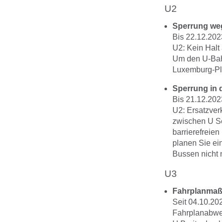
U2
Sperrung we
Bis 22.12.202
U2: Kein Halt
Um den U-Bahn
Luxemburg-Pla
Sperrung in 
Bis 21.12.202
U2: Ersatzver
zwischen U Se
barrierefreie
planen Sie ei
Bussen nicht m
U3
Fahrplanma
Seit 04.10.20
Fahrplanabwe