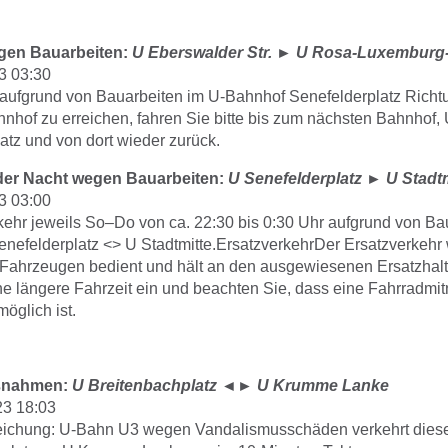
gen Bauarbeiten:
U Eberswalder Str.
►
U Rosa-Luxemburg-
3 03:30
 aufgrund von Bauarbeiten im U-Bahnhof Senefelderplatz Rich
hof zu erreichen, fahren Sie bitte bis zum nächsten Bahnhof,
tz und von dort wieder zurück.
der Nacht wegen Bauarbeiten:
U Senefelderplatz
►
U Stadt
3 03:00
kehr jeweils So–Do von ca. 22:30 bis 0:30 Uhr aufgrund von Ba
nefelderplatz <> U Stadtmitte.ErsatzverkehrDer Ersatzverkehr 
n Fahrzeugen bedient und hält an den ausgewiesenen Ersatzhalte
ne längere Fahrzeit ein und beachten Sie, dass eine Fahrradmi
öglich ist.
ßnahmen:
U Breitenbachplatz
◄►
U Krumme Lanke
23 18:03
ichung: U-Bahn U3 wegen Vandalismusschäden verkehrt diese