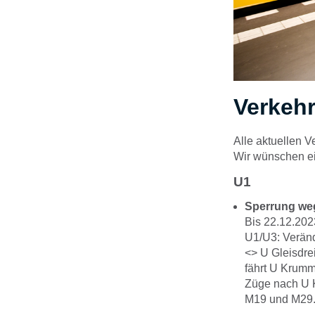
Verkehr
Alle aktuellen 
Wir wünschen ei
U1
Sperrung we
Bis 22.12.202
U1/U3: Veränd
<> U Gleisdre
fährt U Krumm
Züge nach U K
M19 und M29. 