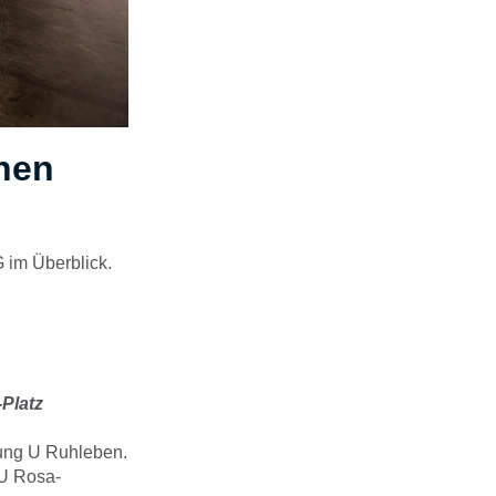
hnen
 im Überblick.
Platz
tung U Ruhleben.
 U Rosa-