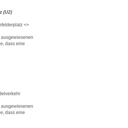
z (U2)
felderplatz <>
en ausgewiesenen
ie, dass eine
delverkehr
en ausgewiesenen
ie, dass eine