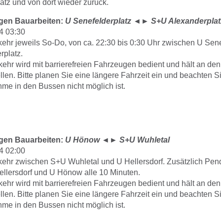
tz und von dort wieder zurück.
gen Bauarbeiten:
U Senefelderplatz
◄►
S+U Alexanderplat
4 03:30
kehr jeweils So-Do, von ca. 22:30 bis 0:30 Uhr zwischen U Sene
platz.
kehr wird mit barrierefreien Fahrzeugen bedient und hält an d
llen. Bitte planen Sie eine längere Fahrzeit ein und beachten S
me in den Bussen nicht möglich ist.
gen Bauarbeiten:
U Hönow
◄►
S+U Wuhletal
4 02:00
kehr zwischen S+U Wuhletal und U Hellersdorf. Zusätzlich Pen
llersdorf und U Hönow alle 10 Minuten.
kehr wird mit barrierefreien Fahrzeugen bedient und hält an d
llen. Bitte planen Sie eine längere Fahrzeit ein und beachten S
me in den Bussen nicht möglich ist.