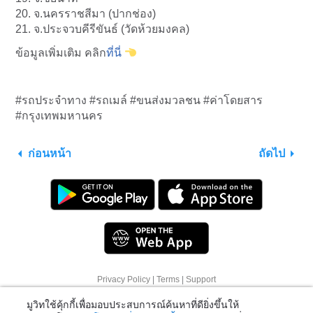
20. จ.นครราชสีมา (ปากช่อง)
21. จ.ประจวบคีรีขันธ์ (วัดห้วยมงคล)
ข้อมูลเพิ่มเติม คลิก
ที่นี่
#รถประจำทาง #รถเมล์ #ขนส่งมวลชน #ค่าโดยสาร
#กรุงเทพมหานคร
ก่อนหน้า
ถัดไป
Privacy Policy
|
Terms
|
Support
มูวิทใช้คุ้กกี้เพื่อมอบประสบการณ์ค้นหาที่ดียิ่งขึ้นให้
© 2026 Moovit Updates - All Rights Reserved.
แก่คุณ โปรดดู
นโยบายเกี่ยวกับคุกกี้
สำหรับข้อมูลเพิ่ม
เติมหรือคลิกที่ "ตัวเลือกเพิ่มเติม" เพื่อดูว่าคุณจะ