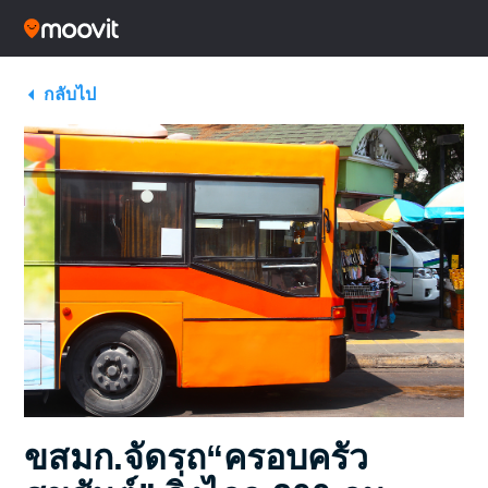
กลับไป
ขสมก.จัดรถ“ครอบครัว