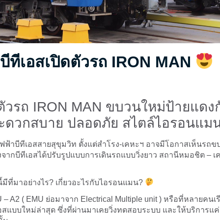
บีทีเอสเปิดตัวรถ IRON MAN
ตัวรถ IRON MAN ขบวนใหม่ป้ายแดงก
 สะดวกสบาย ปลอดภัย สไตล์ไอรอนแม
ไฟฟ้าบีทีเอส
สายสุขุมวิท ตั้งแต่สำโรง-เคหะฯ อาจมีโอกาสเห็นรถขบ
งจากบีทีเอสได้ปรับรูปแบบการเดินรถแบบวิ่งยาว สถานีหมอชิต – เคหะ
้มีที่มาอย่างไร? เกี่ยวอะไรกับไอรอนแมน?
 A2 ( EMU ย่อมาจาก Electrical Multiple unit ) หรือที่หลายคนเรี
เอสแบบใหม่ล่าสุด ซึ่งที่ผ่านมาเคยวิ่งทดสอบระบบ และให้บริการแค