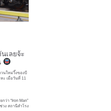
ันเลยจ้ะ
น
วนใหม่วิ๊งของบี
 เมื่อวันที่ 11
ยกว่า “Iron Man”
่ช่วง สถานีสำโรง