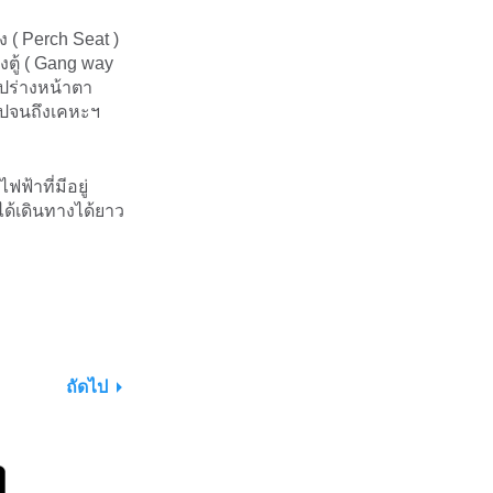
ง ( Perch Seat )
งตู้ ( Gang way
ูปร่างหน้าตา
ไปจนถึงเคหะฯ
้าที่มีอยู่
ได้เดินทางได้ยาว
ถัดไป