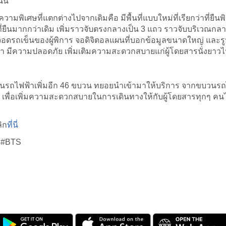
ั้น
มพิเศษที่แตกต่างไปจากเดิมคือ มีพื้นที่แบบใหม่ที่เรียกว่าที่ยืนพิ
นที่ยืนมากกว่าเดิม เพิ่มราวจับตรงกลางเป็น 3 แถว ราวจับบริเวณกลา
่จอดรถเข็นของผู้พิการ จอดิจิตอลแผนที่บอกข้อมูลขนาดใหญ่ และร
ลา มีความปลอดภัย เพิ่มเติมความสะดวกสบายแก่ผู้โดยสารนั่งยาว
บวนรถไฟฟ้าเพิ่มอีก 46 ขบวน ทยอยนำเข้ามาให้บริการ จากขบวนรถไฟฟ
น เพื่อเพิ่มความสะดวกสบายในการเดินทางให้กับผู้โดยสารทุกๆ คน
ลิก
ที่นี่
ส #BTS